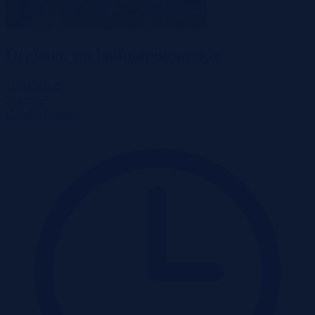
Drawno, zachodniopomorskie
1 194 500 zł
2
254 zł/m
Działka
Przetarg