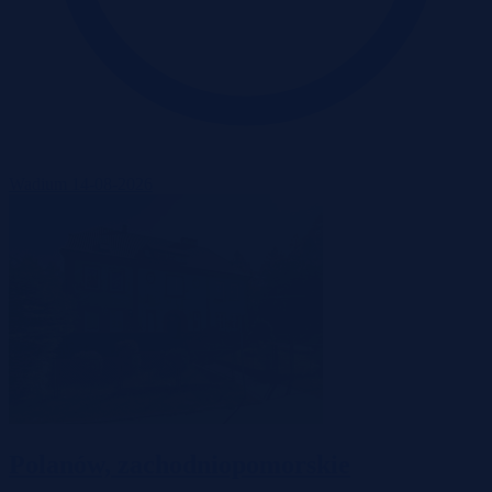
Wadium 14-08-2026
Polanów, zachodniopomorskie