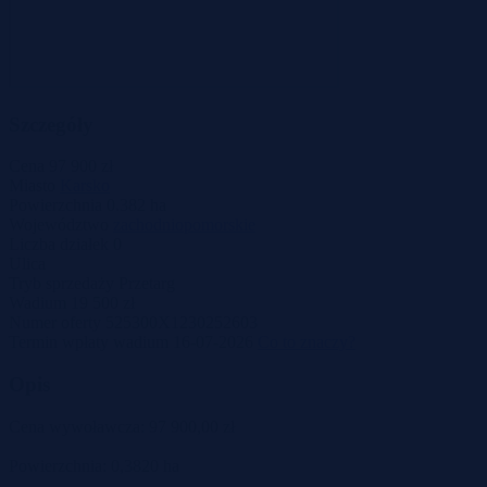
Szczegóły
Cena
97 900 zł
Miasto
Karsko
Powierzchnia
0.382 ha
Województwo
zachodniopomorskie
Liczba działek
0
Ulica
Tryb sprzedaży
Przetarg
Wadium
19 500 zł
Numer oferty
525300X1230252603
Termin wpłaty wadium
16-07-2026
Co to znaczy?
Opis
Cena wywoławcza: 97 900,00 zł
Powierzchnia: 0,3820 ha