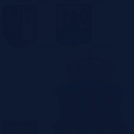
Gdańsk
Gdynia
Gliwice
Katowice