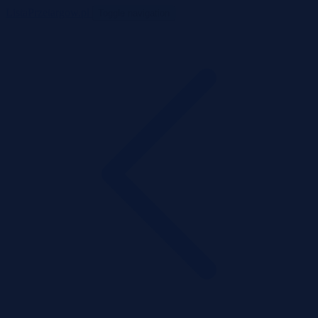
ListaPrzetargow.pl
Toggle navigation