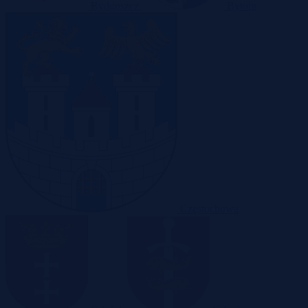
Bydgoszcz
Bytom
Częstochowa