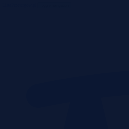
ListaPrzetargow.pl
Toggle navigation