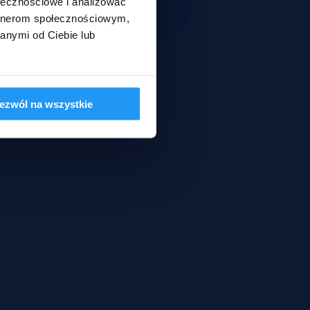
ołecznościowe i analizować
artnerom społecznościowym,
anymi od Ciebie lub
ezwól na wszystkie