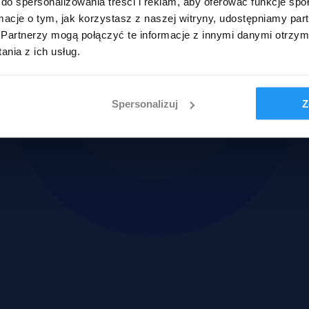
do spersonalizowania treści i reklam, aby oferować funkcje sp
ormacje o tym, jak korzystasz z naszej witryny, udostępniamy p
Partnerzy mogą połączyć te informacje z innymi danymi otrzym
nia z ich usług.
Spersonalizuj
Z