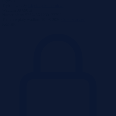
Piętro
8
Tryb sprzedaży
Licytacja komornicza
Wadium
38 690 zł
Numer oferty
525245X1230123793
Termin wpłaty wadium
10-08-2026
Co to znaczy?
Kontakt