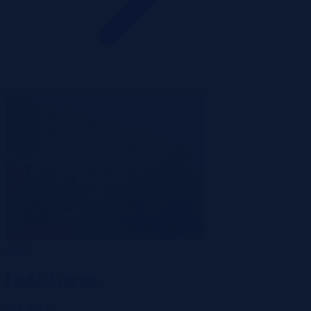
-36%
Łódź, Górna
203 000 zł