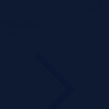
5.5K
5K
2025-07
2025-09
2025-11
2026-01
2026-03
2026-05
2025-08
2025-10
2025-12
2026-02
2026-04
2026-06
Podobne oferty
Zobacz więcej