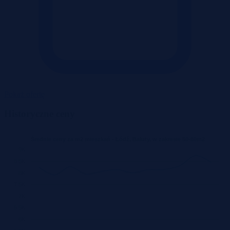
Pokaż ofertę
Historyczne ceny
Średnie ceny za m2 mieszkań - Łódź, Bałuty, w zakresie 50-80m2
9K
8.5K
8K
7.5K
7K
6.5K
6K