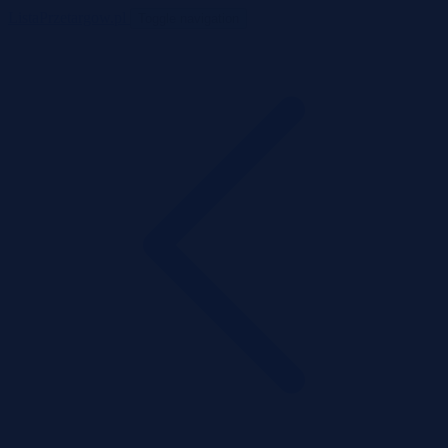
ListaPrzetargow.pl
Toggle navigation