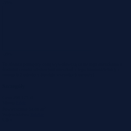
-35%
-35%
To różnica pomiędzy ceną wywoławczą za m² tego mieszkania a
średnimi cenami ofertowymi mieszkań z tego miasta/dzielnicy z
ostatnich 2 miesięcy
(średnia wszystkich metraży)
Szczegóły
Cena
290 175 zł
Miasto
Łódź
2
Powierzchnia
54,66 m
Województwo
łódzkie
Ulica