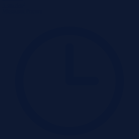
2
5 386 zł/m
Mieszkanie
Przetarg