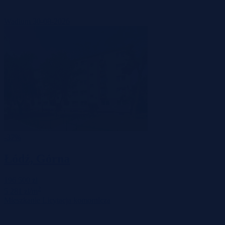
Wadium 30-08-2026
-37%
Łódź, Górna
196 500 zł
2
5 281 zł/m
Mieszkanie
Licytacja komornicza