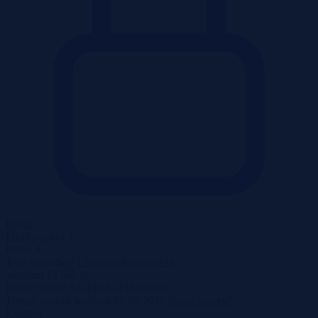
Pokaż
Liczba pokoi
3
Piętro
8
Tryb sprzedaży
Licytacja komornicza
Wadium
18 560 zł
Numer oferty
525242X1230116767
Termin wpłaty wadium
02-09-2026
Co to znaczy?
Kontakt