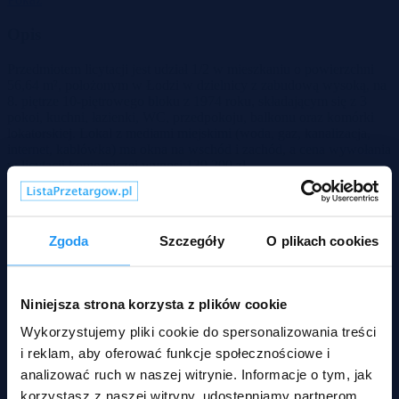
Opis
Przedmiotem licytacji jest udział 1/2 w mieszkaniu o powierzchni
56,64 m², położonym w Łodzi w dzielnicy z zabudową wysoką, na
8. piętrze 10‑piętrowego bloku z 1974 roku, składającym się z 3
pokoi, kuchni, łazienki, WC, przedpokoju, balkonu oraz komórki
lokatorskiej. Lokal z mediami miejskimi (woda, gaz, kanalizacja,
internet, kablówka) ma okna na wschód i zachód, a cena wywołania
w licytacji komorniczej wynosi 139 200 zł.
Zgoda
Szczegóły
O plikach cookies
Niniejsza strona korzysta z plików cookie
Wykorzystujemy pliki cookie do spersonalizowania treści
i reklam, aby oferować funkcje społecznościowe i
analizować ruch w naszej witrynie. Informacje o tym, jak
korzystasz z naszej witryny, udostępniamy partnerom