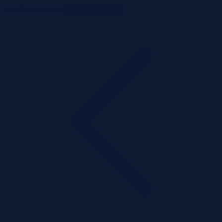
ListaPrzetargow.pl
Toggle navigation