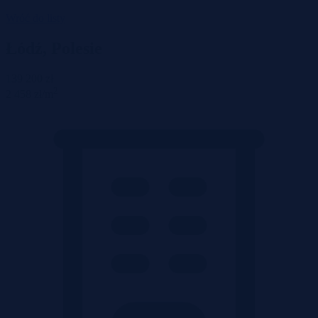
Wróć do listy
Łódź, Polesie
139 200 zł
2
2 458 zł/m