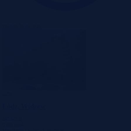
Wadium 16-09-2026
-37%
Łódź, Widzew
267 675 zł
2
5 669 zł/m
Mieszkanie
Licytacja komornicza