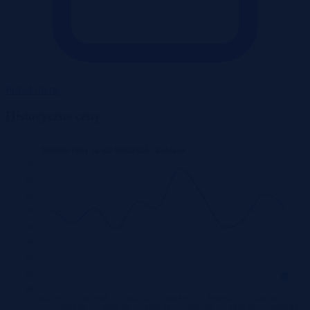
Pokaż ofertę
Historyczne ceny
Średnie ceny za m2 mieszkań - Łubiana
10K
9K
8K
7K
6K
5K
4K
3K
2K
2025-07
2025-09
2025-11
2026-01
2026-03
2026-05
2025-08
2025-10
2025-12
2026-02
2026-04
2026-06