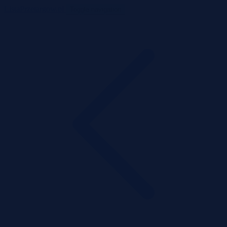
ListaPrzetargow.pl
Toggle navigation