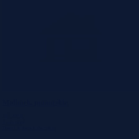
Malbork, pomorskie
187 500 zł
2
1 543 zł/m
Dom
Licytacja komornicza