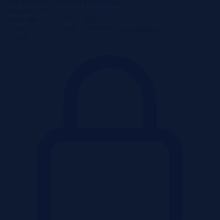
Tryb sprzedaży
Licytacja komornicza
Wadium
11 273 zł
Numer oferty
525239X1230109741
Termin wpłaty wadium
14-09-2026
Co to znaczy?
Kontakt