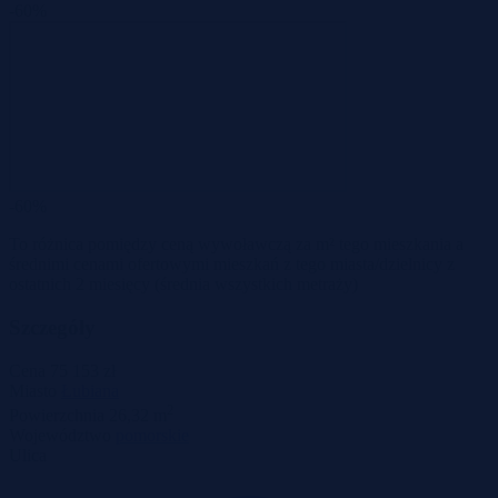
-60%
-60%
To różnica pomiędzy ceną wywoławczą za m² tego mieszkania a
średnimi cenami ofertowymi mieszkań z tego miasta/dzielnicy z
ostatnich 2 miesięcy
(średnia wszystkich metraży)
Szczegóły
Cena
75 153 zł
Miasto
Łubiana
2
Powierzchnia
26,32 m
Województwo
pomorskie
Ulica