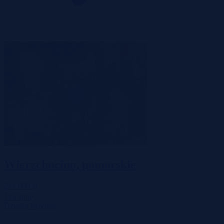
Wierzchucino, pomorskie
244 000 zł
2
125 zł/m
Działka
Przetarg