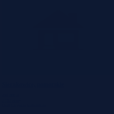
Sierakowice, pomorskie
498 000 zł
2
2 782 zł/m
Dom
Licytacja komornicza