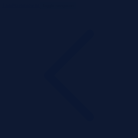
ListaPrzetargow.pl
Toggle navigation