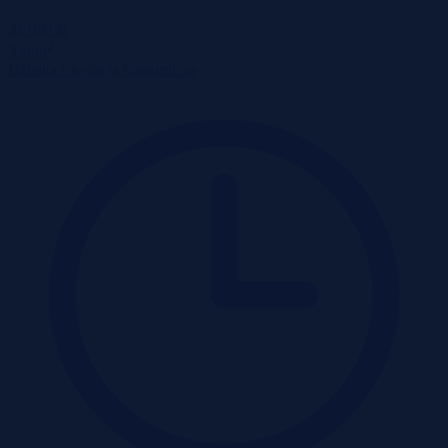
31 050 zł
2
3 zł/m
Działka
Licytacja komornicza