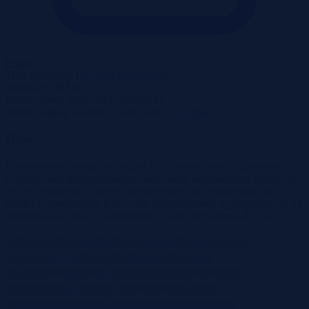
Pokaż
Tryb sprzedaży
Licytacja komornicza
Wadium
6 483 zł
Numer oferty
525222X1230069927
Termin wpłaty wadium
05-08-2026
Co to znaczy?
Opis
Przedmiotem licytacji jest udział 1/6 w nieruchomości gruntowej
zabudowanej jednorodzinnym budynkiem mieszkalnym, położonej
we wsi Dąbrowa w województwie kujawsko-pomorskim, na
działce o powierzchni 0,0610 ha. Nieruchomość wystawiona jest na
elektroniczną licytację komorniczą, z ceną wywołania 43 222 zł.