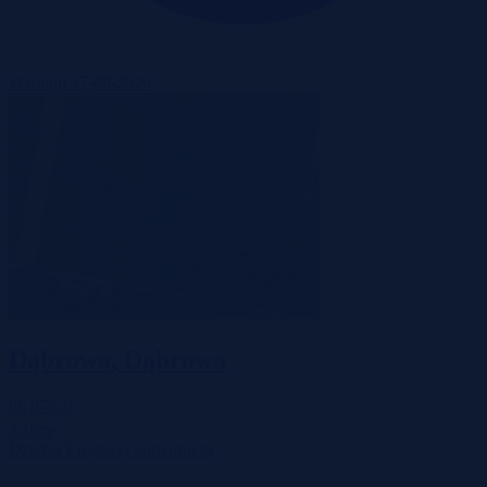
Wadium 17-08-2026
Dąbrowa, Dąbrowa
66 975 zł
2
3 zł/m
Działka
Licytacja komornicza