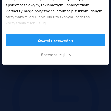
społecznościowym, reklamowym i analitycznym.
Partnerzy mogą połączyć te informacje z innymi danymi
otrzymanymi od Ciebie lub uzyskanymi podczas
Dąbrowa, opolskie
korzystania z ich usług.
240 000 zł
2
203 zł/m
Zezwól na wszystkie
Działka
Przetarg
Spersonalizuj