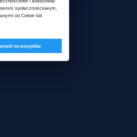
ołecznościowe i analizować
artnerom społecznościowym,
anymi od Ciebie lub
ezwól na wszystkie