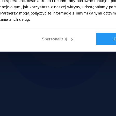
do spersonalizowania treści i reklam, aby oferować funkcje sp
ormacje o tym, jak korzystasz z naszej witryny, udostępniamy p
Partnerzy mogą połączyć te informacje z innymi danymi otrzym
nia z ich usług.
Spersonalizuj
Z