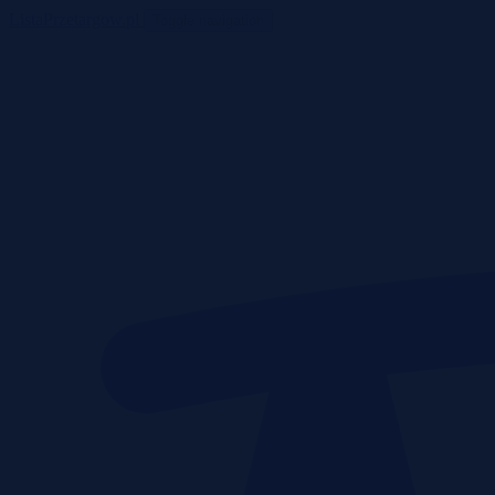
ListaPrzetargow.pl
Toggle navigation