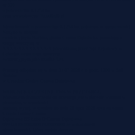
nr 520
o powierzchni 0,1254 ha
cena wywoławcza: 70.000,00 zł
Nieruchomość o powierzchni 0,1254 ha, położona w miejscowości
Nożyno w obrębie
ewidencyjnym Nożyno, gmina Czarna Dąbrówka, posiadająca
księgę wieczystą nr
XXXX/XXXXXXXX/X prowadzoną przez Sąd Rejonowy w
Lęborku, oznaczona numerem
ewidencyjnym jako działka 520.
Przetarg odbędzie się w dniu 31.07.2026 r. o godz. 1200 w Sali
Ślubów –
w Urzędzie Gminy Czarna Dąbrówka
WARUNEK UCZESTNICTWA W PRZETARGU:
Warunkiem dopuszczenia do przetargu jest wpłacenie wadium w
pieniądzu, w wysokości
podanej wyżej, w terminie do dnia 28 lipca 2026 roku na konto
Urzędu Gminy Czarna
Dąbrówka BS Łeba O/Czarna Dąbrówka
09932410180020001920000060 ze wskazaniem
nieruchomości, której wpłata dotyczy