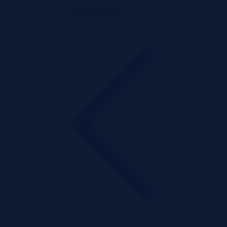
ListaPrzetargow.pl
Toggle navigation