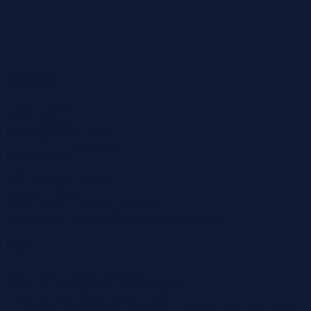
Szczegóły
Cena
70 000 zł
Miasto
Nożyno
Powierzchnia
0.1254 ha
Województwo
pomorskie
Liczba działek
1
Ulica
Tryb sprzedaży
Przetarg
Wadium
7 000 zł
Numer oferty
525190X1229994983
Termin wpłaty wadium
28-07-2026
Co to znaczy?
Opis
Wójt Gminy Czarna Dąbrówka
ogłasza IV przetarg ustny nieograniczony
w dniu 31 lipca 2026 r. o godz. 12:00
na sprzedaż nieruchomości położonej w obrębie NOŻYNO działka