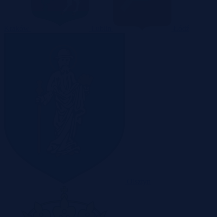
Kraków
Lublin
Łódź
Olsztyn