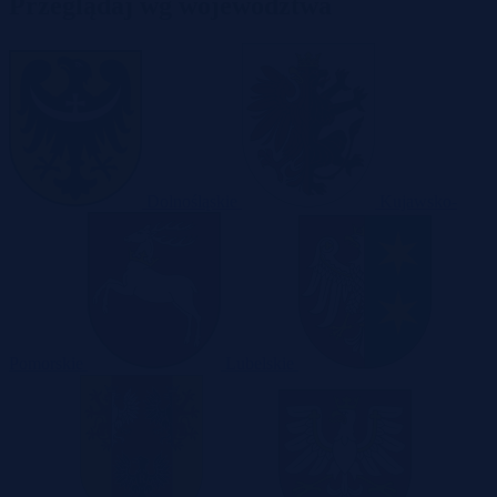
Przeglądaj wg województwa
Dolnośląskie
Kujawsko-
Pomorskie
Lubelskie