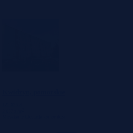
Kwidzyn, pomorskie
122 625 zł
2
2 057 zł/m
Mieszkanie
Licytacja komornicza