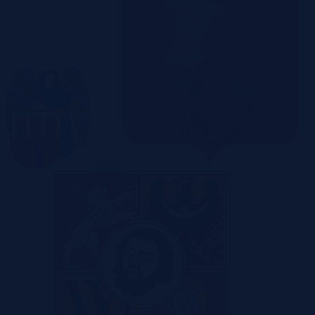
Toruń