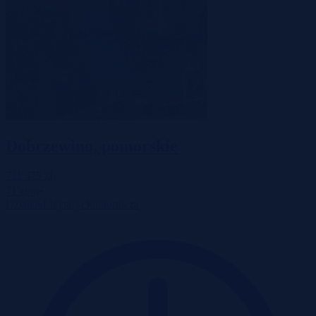
Dobrzewino, pomorskie
711 375 zł
2
71 zł/m
Działka
Licytacja komornicza