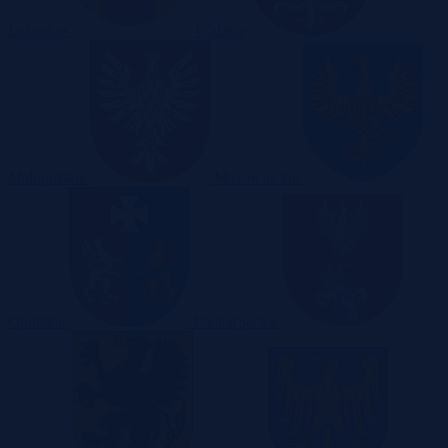
Lubuskie
Łódzkie
Małopolskie
Mazowieckie
Opolskie
Podkarpackie