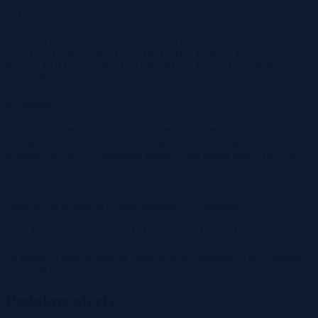
5. Termin i miejsce przetargu
PRZETARG ODBĘDZIE SIĘ W DNIU 5 SIERPNIA 2025 R. W
URZĘDZIE MIEJSKIM W CHODZIEŻY PRZY UL.
IGNACEGO JANA PADEREWSKIEGO 2, SALA NR 305,
GODZINA 11.30.
6. Wadium.
Uczestnik przetargu zobowiązany jest do wniesienia wadium w
pieniądzu w wysokości 1.800 zł (słownie złotych: jeden tysiąc
osiemset 00/100). W przetargu mogą wziąć udział osoby fizyczne,
osoby prawne oraz jednostki organizacyjne nieposiadające
osobowości prawnej, które wniosą wadium w wyżej wymienionej
kwocie i formie, w takim terminie, aby w dniu 30 lipca 2026 r.
znalazło się na koncie Gminy Miejskiej w Chodzieży:
Erste Bank Polska 93 1090 1317 0000 0001 0208 1285.
Za termin wpłaty uznaje się dzień wpływu należności na wskazany
rachunek bankowy.
Podobne oferty