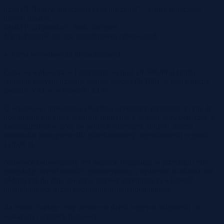
dział III ”Prawa, roszczenia i ograniczenia” – wpisy dotyczące
innych działek,
dział IV „Hipoteka” - brak obciążeń.
Nieruchomość nie jest przedmiotem zobowiązań.
4. Cena wywoławcza nieruchomości.
Cena wywoławcza w I przetargu wynosi 10.500,00 zł brutto
(słownie złotych: dziesięć tysięcy pięćset 00/100), w tym należny
podatek VAT w wysokości 23 %.
O wysokości postąpienia decydują uczestnicy przetargu, z tym, że
postąpienie nie może wynosić mniej niż 1 % ceny wywoławczej, z
zaokrągleniem w górę do pełnych dziesiątek złotych. Zatem
minimalne postąpienie dla przedmiotowej nieruchomości wynosi
110,00 zł.
Nabywca zobowiązany jest zapłacić osiągniętą w przetargu cenę
sprzedaży nieruchomości (pomniejszoną o wpłacone wadium), nie
później niż do dnia zawarcia umowy przenoszącej własność
nieruchomości, przed podpisaniem aktu notarialnego.
Za termin zapłaty ceny uznaje się dzień wpływu należności na
wskazany rachunek bankowy.