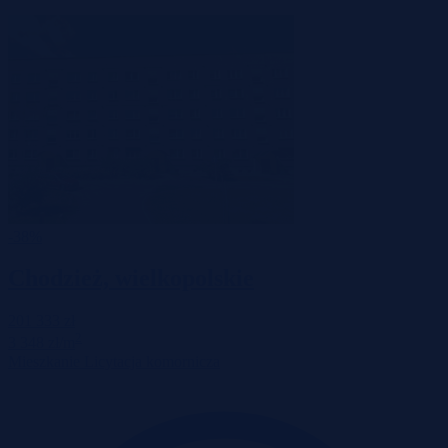
-38%
Chodzież, wielkopolskie
201 333 zł
2
3 348 zł/m
Mieszkanie
Licytacja komornicza