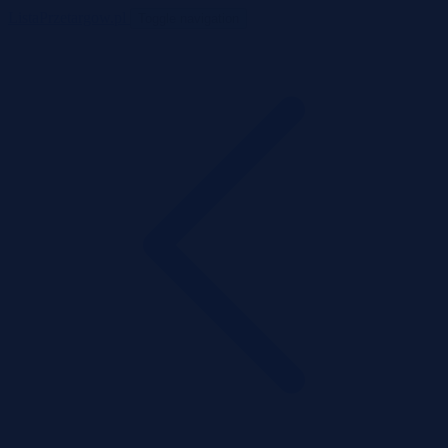
ListaPrzetargow.pl
Toggle navigation