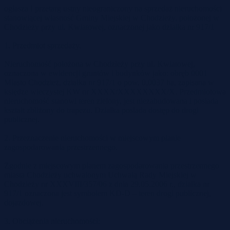
ogłasza I przetarg ustny nieograniczony na sprzedaż nieruchomości
stanowiącej własność Gminy Miejskiej w Chodzieży, położonej w
Chodzieży przy ul. Kwiatowej, oznaczonej jako działka nr 917/1
1. Przedmiot sprzedaży.
Nieruchomość położona w Chodzieży przy ul. Kwiatowej,
oznaczona w ewidencji gruntów i budynków jako: obręb 0001
Miasto Chodzież, działka nr 917/1 o pow. 0,0037 ha, zapisana w
księdze wieczystej KW nr XXXX/XXXXXXXX/X. Przedmiotowa
nieruchomość stanowi teren zielony, jest niezabudowana i posiada
kształt zbliżony do trapezu. Działka posiada dostęp do drogi
publicznej.
2. Przeznaczenie nieruchomości w miejscowym planie
zagospodarowania przestrzennego.
Zgodnie z miejscowym planem zagospodarowania przestrzennego
miasta Chodzieży uchwalonym Uchwałą Rady Miejskiej w
Chodzieży nr XXXVIII/357/06 z dnia 29.05.2006 r., działka nr
917/1 oznaczona jest symbolem KD-D – teren drogi publicznej,
dojazdowej.
3. Obciążenia nieruchomości: