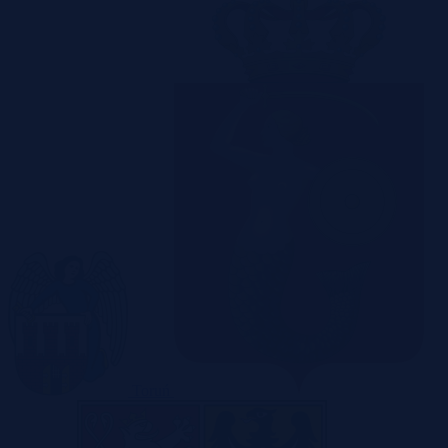
Toruń