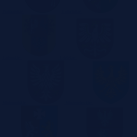
Pomorskie
Lubelskie
Lubuskie
Łódzkie
Małopolskie
Mazowieckie