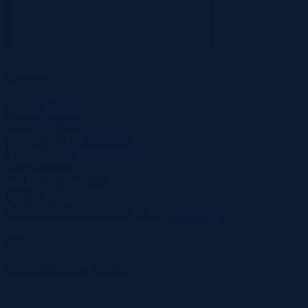
Szczegóły
Cena
10 500 zł
Miasto
Chodzież
Powierzchnia
0.0037 ha
Województwo
wielkopolskie
Liczba działek
1
Ulica
Kwiatowa
Tryb sprzedaży
Przetarg
Wadium
1 800 zł
Numer oferty
525175X1229959853
Termin wpłaty wadium
30-07-2026
Co to znaczy?
Opis
Burmistrz Miasta Chodzieży