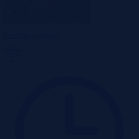
Paczków, opolskie
129 000 zł
2
117 zł/m
Działka
Przetarg