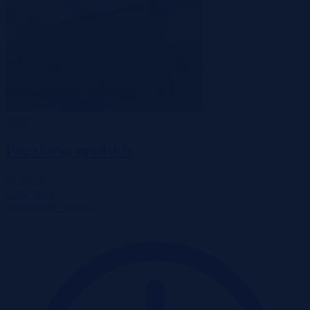
-58%
Paczków, opolskie
51 000 zł
2
2 097 zł/m
Mieszkanie
Przetarg