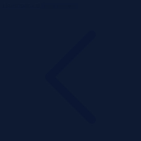
ListaPrzetargow.pl
Toggle navigation