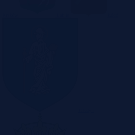
Kraków
Lublin
Łódź
Olsztyn