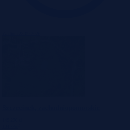
Wadium 28-09-2026
Szczecinek, zachodniopomorskie
145 250 zł
2
104 zł/m