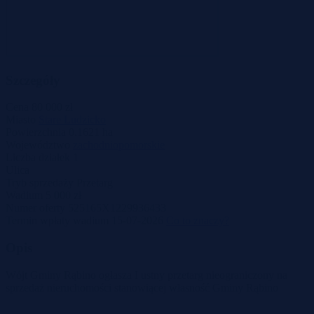
Szczegóły
Cena
80 000 zł
Miasto
Stare Ludzicko
Powierzchnia
0.1621 ha
Województwo
zachodniopomorskie
Liczba działek
1
Ulica
Tryb sprzedaży
Przetarg
Wadium
5 000 zł
Numer oferty
525165X1229936433
Termin wpłaty wadium
15-07-2026
Co to znaczy?
Opis
Wójt Gminy Rąbino ogłasza I ustny przetarg nieograniczony na
sprzedaż nieruchomości stanowiącej własność Gminy Rąbino