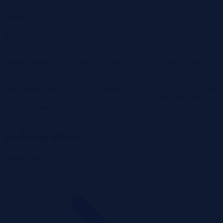
Rąbino
działka nr 19/1
XXXX/XXXXXXXX/X
Przetarg odbędzie się w dniu 22 lipca 2026r. w siedzibie Urzędu
Gminy Rąbino (pokój nr 8 I piętro).
Warunkiem dopuszczenia do przetargu jest wpłata wadium na konto
Urzędu Gminy Rabino PBS Świdwin 10 8581 0004 0000 0462
2000 0010 podanego w rubryce 6, w terminie nie później niż do
dnia 15 lipca 2026r.
Podobne oferty
Zobacz więcej