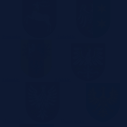
Pomorskie
Lubelskie
Lubuskie
Łódzkie
Małopolskie
Mazowieckie