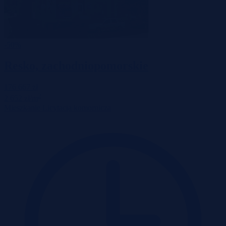
-50%
Resko, zachodniopomorskie
176 667 zł
2
2 652 zł/m
Mieszkanie
Licytacja komornicza