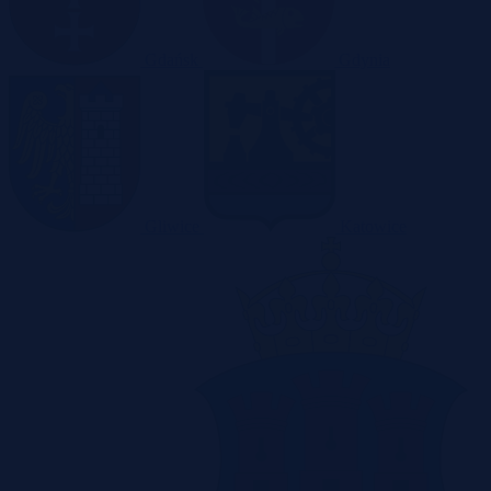
Gdańsk
Gdynia
Gliwice
Katowice