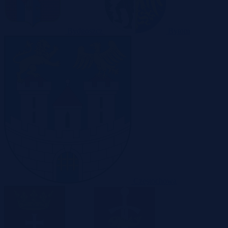
Bydgoszcz
Bytom
Częstochowa