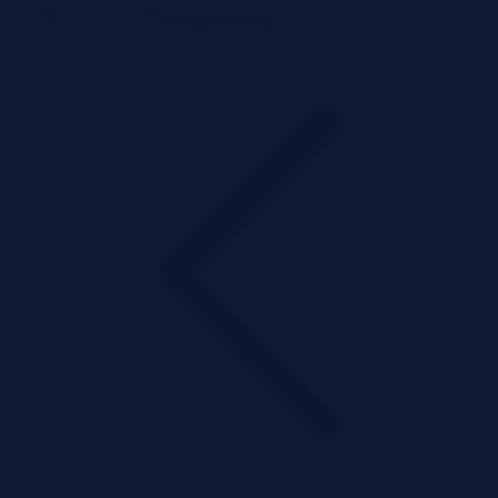
ListaPrzetargow.pl
Toggle navigation