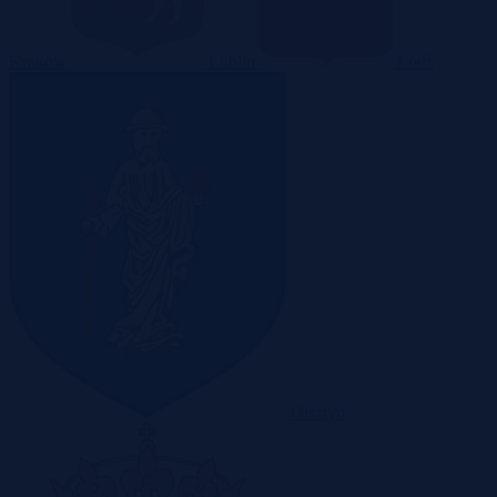
Kraków
Lublin
Łódź
Olsztyn