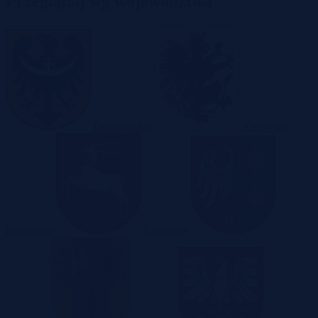
Przeglądaj wg województwa
Dolnośląskie
Kujawsko-
Pomorskie
Lubelskie