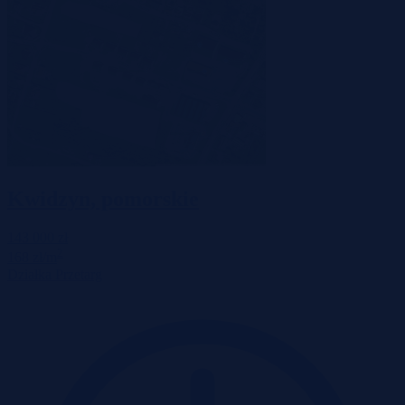
Kwidzyn, pomorskie
143 000 zł
2
168 zł/m
Działka
Przetarg