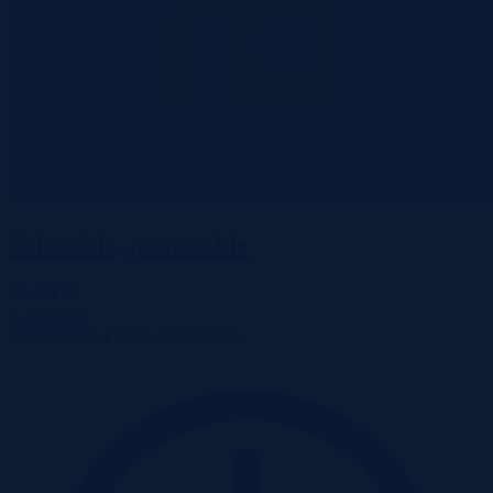
Sobowidz, pomorskie
90 253 zł
2
1 312 zł/m
Mieszkanie
Licytacja komornicza