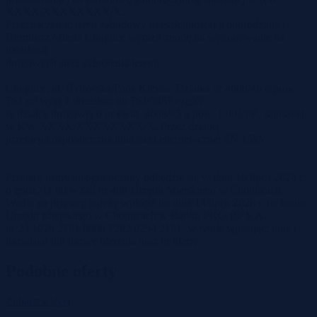
XXXX/XXXXXXXX/X.
Przeznaczenie: teren zabudowy mieszkaniowej jednorodzinnej.
Burmistrz Miasta Chojnice wyraził zgodę na wykonywanie na
działkach
drogowych sieci uzbrojenia terenu.
Chojnice, ul. Bytowska/Pana Kleksa. Działka nr 4608/46 o pow.
764 m² wraz z udziałem do 764/5457 części
w działce drogowej o nr ewid. 4608/95 o pow. 1 001 m², zapisanej
w KW XXXX/XXXXXXXX/X. Przez działkę
przebiega napowietrzna linia sieci energetycznej SN 15kV.
Przetarg ustny nieograniczony odbędzie się w dniu 16 lipca 2026 r.
o godz. 11.00 w sali nr 408 Urzędu Miejskiego w Chojnicach.
Wadia na przetarg należy wpłacić do dnia 14 lipca 2026 r. na konto
Urzędu Miejskiego w Chojnicach w Banku PKO BP S.A.
nr 23 1020 2791 0000 7202 0294 2191, w tytule wpisując: imię i
nazwisko lub nazwę oferenta oraz nr oferty.
Podobne oferty
Zobacz więcej