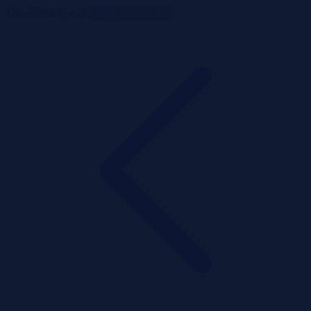
ListaPrzetargow.pl
Toggle navigation