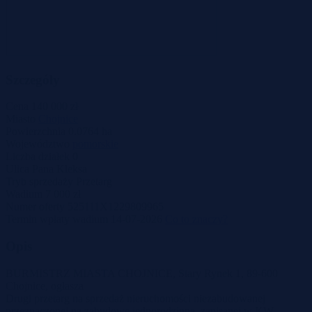
Szczegóły
Cena
140 000 zł
Miasto
Chojnice
Powierzchnia
0.0764 ha
Województwo
pomorskie
Liczba działek
0
Ulica
Pana Kleksa
Tryb sprzedaży
Przetarg
Wadium
7 000 zł
Numer oferty
525111X1229809965
Termin wpłaty wadium
14-07-2026
Co to znaczy?
Opis
BURMISTRZ MIASTA CHOJNICE, Stary Rynek 1, 89-600
Chojnice, ogłasza
Drugi przetarg na sprzedaż nieruchomości niezabudowanej
przeznaczonej na zabudowę jednorodzinną, zapisanej w KW