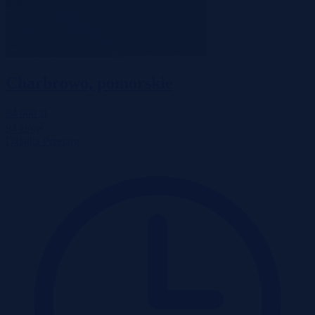
Charbrowo, pomorskie
94 000 zł
2
94 zł/m
Działka
Przetarg