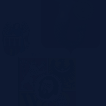
Toruń