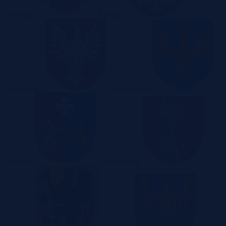
Lubuskie
Łódzkie
Małopolskie
Mazowieckie
Opolskie
Podkarpackie