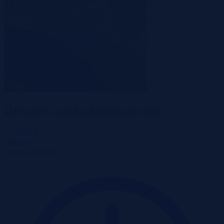
Dziwnów, zachodniopomorskie
773 600 zł
2
400 zł/m
Działka
Przetarg