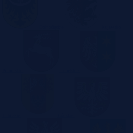
Dolnośląskie
Kujawsko-
Pomorskie
Lubelskie
Lubuskie
Łódzkie