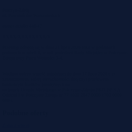
Połczyn-Zdrój
ul. Powstańców Warszawskich
numer działki 446/47
XXXX/XXXXXXXX/X
Przetargi odbędą się w dniu 21 lipca 2026 roku w godzinach
podanych w tabeli 8, w sali posiedzeń Rady Miejskiej w Połczynie-
Zdroju przy Placu Wolności 3-4.
Wadium należy wnieść najpóźniej do dnia 17 lipca 2026 r. (z
zaznaczeniem, której nieruchomości dotyczy) przelewem
bankowym środków pieniężnych na
rachunek Urzędu Miejskiego w Połczynie-Zdroju PKO BP S A
Oddział I w Połczynie Zdroju nr 77 1020 2847 0000 1702 0009
6693.
Podobne oferty
Zobacz więcej