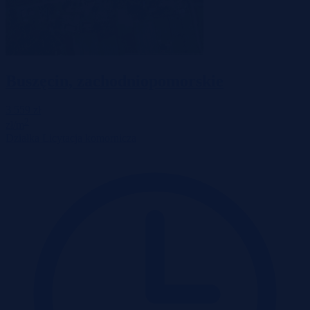
Buszęcin, zachodniopomorskie
3 559 zł
2
zł/m
Działka
Licytacja komornicza