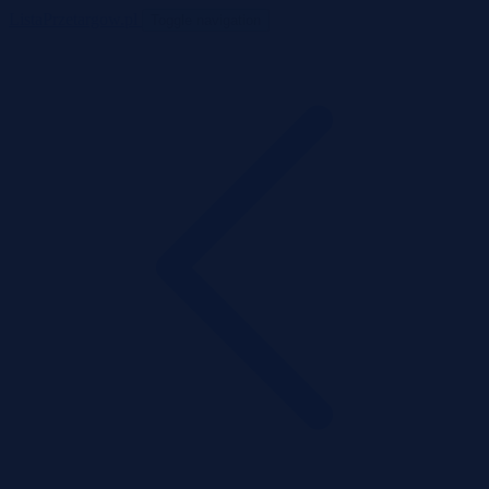
ListaPrzetargow.pl
Toggle navigation