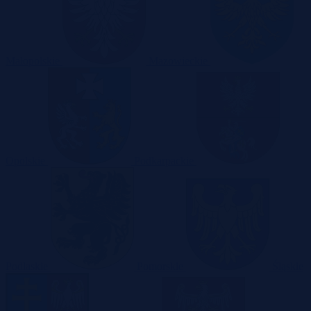
Małopolskie
Mazowieckie
Opolskie
Podkarpackie
Podlaskie
Pomorskie
Śląskie