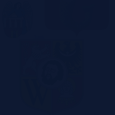
Toruń
Warszawa
Wrocław