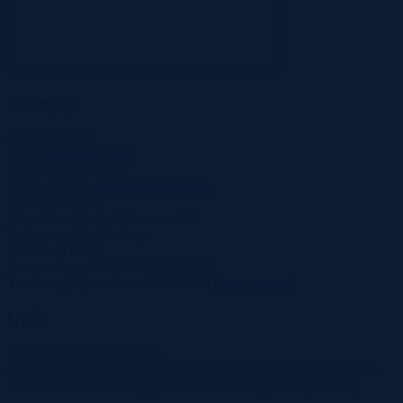
Szczegóły
Cena
98 000 zł
Miasto
Połczyn-Zdrój
Powierzchnia
0.1 ha
Województwo
zachodniopomorskie
Liczba działek
1
Ulica
Powstańców Warszawskich
Tryb sprzedaży
Przetarg
Wadium
9 800 zł
Numer oferty
525093X1229767809
Termin wpłaty wadium
17-07-2026
Co to znaczy?
Opis
Burmistrz Połczyna-Zdroju
o g ł a s z a przetargi ustne nieograniczone (licytacje) na sprzedaż
nieruchomości stanowiących własność Gminy Połczyn-Zdrój