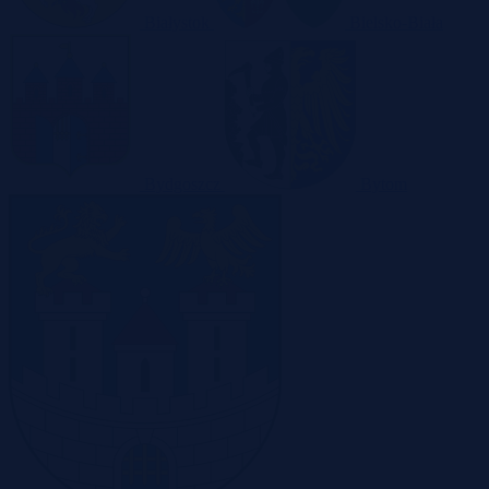
Białystok
Bielsko-Biała
Bydgoszcz
Bytom