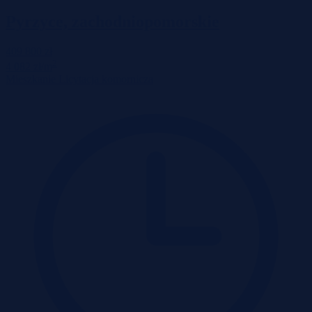
Pyrzyce, zachodniopomorskie
409 800 zł
2
4 082 zł/m
Mieszkanie
Licytacja komornicza