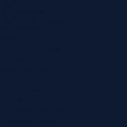
Województwo
dolnośląskie
Ulica
Tryb sprzedaży
Przetarg
Wadium
66 000 zł
Numer oferty
525057X1229683497
Termin wpłaty wadium
20-07-2026
Co to znaczy?
Opis
Cena wywoławcza: 660 000,00 zł
Powierzchnia: 3,0816 ha
Typ nieruchomości: rolna
Data przetargu: 2026-07-21
Data publikacji: 2026-07-06
Data zakończenia publikacji: 2026-07-22
Rodzaj przetargu: nieograniczony