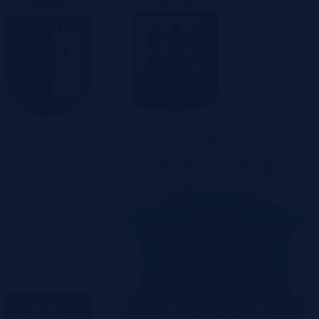
Gdańsk
Gdynia
Gliwice
Katowice