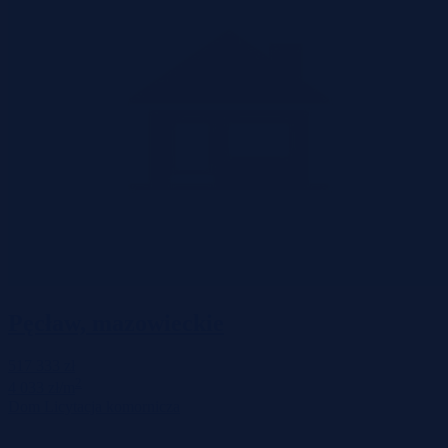
Pęcław, mazowieckie
517 333 zł
2
4 033 zł/m
Dom
Licytacja komornicza