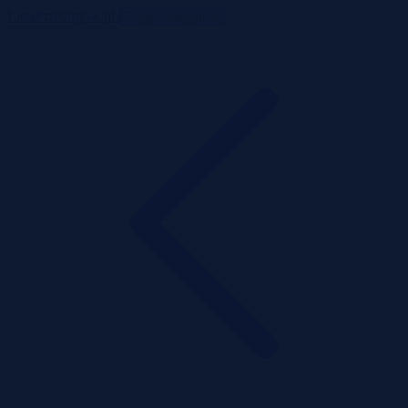
ListaPrzetargow.pl
Toggle navigation