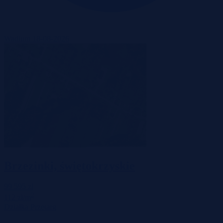
Wadium 18-08-2026
Brzezinki, świętokrzyskie
99 595 zł
2
112 zł/m
Działka
Przetarg