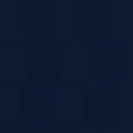
Lubuskie
Łódzkie
Małopolskie
Mazowieckie
Opolskie
Podkarpackie