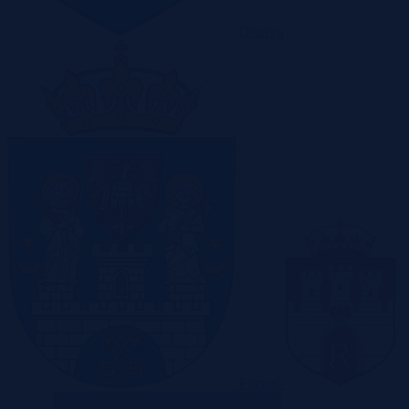
Olsztyn
Poznań