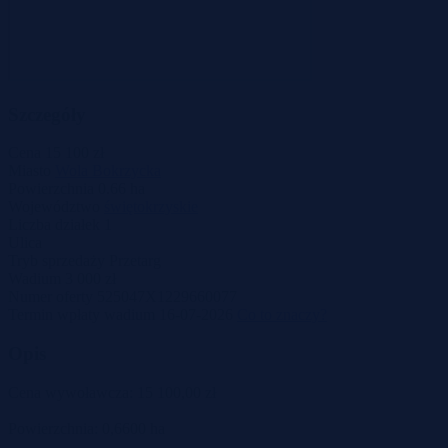
Szczegóły
Cena
15 100 zł
Miasto
Wola Bokrzycka
Powierzchnia
0.66 ha
Województwo
świętokrzyskie
Liczba działek
1
Ulica
Tryb sprzedaży
Przetarg
Wadium
3 000 zł
Numer oferty
525047X1229660077
Termin wpłaty wadium
16-07-2026
Co to znaczy?
Opis
Cena wywoławcza: 15 100,00 zł
Powierzchnia: 0,6600 ha