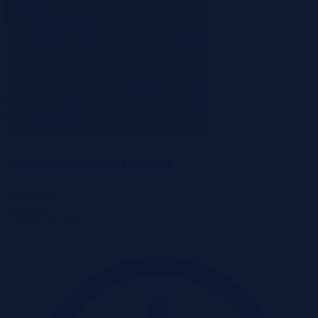
Styków, świętokrzyskie
363 360 zł
2
120 zł/m
Działka
Przetarg