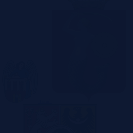
Toruń