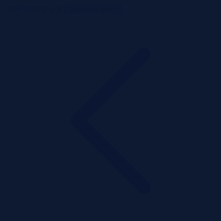
ListaPrzetargow.pl
Toggle navigation