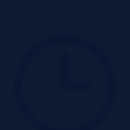
201 217 zł
2
3 251 zł/m
Mieszkanie
Zakup od syndyka