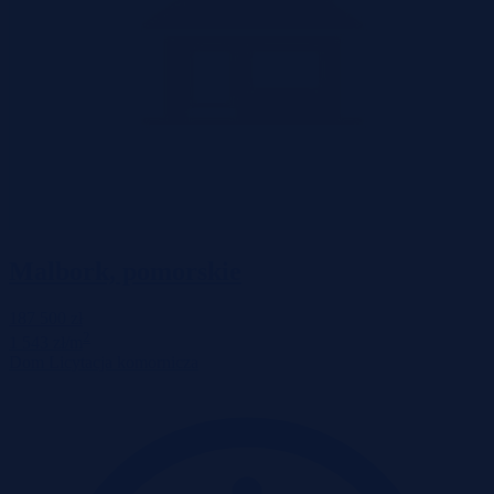
Malbork, pomorskie
187 500 zł
2
1 543 zł/m
Dom
Licytacja komornicza