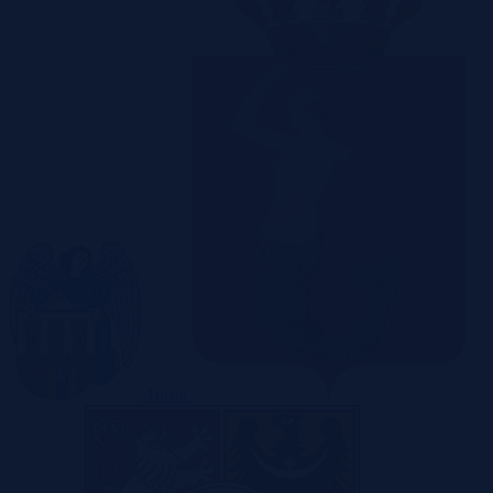
Toruń