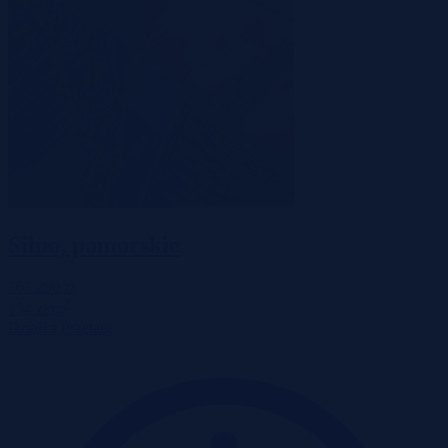
Silno, pomorskie
767 200 zł
2
154 zł/m
Działka
Przetarg