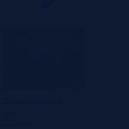
Cierznie, pomorskie
249 200 zł
2
38 zł/m
Działka
Przetarg