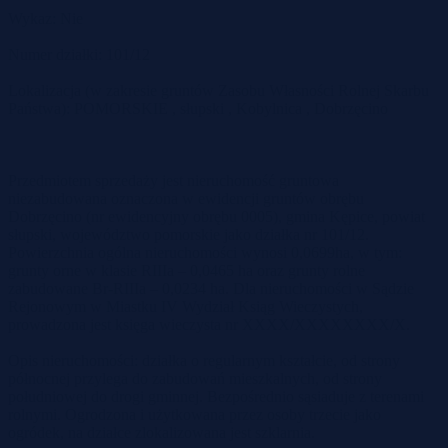
Wykaz: Nie
Numer działki: 101/12
Lokalizacja (w zakresie gruntów Zasobu Własności Rolnej Skarbu
Państwa): POMORSKIE , słupski , Kobylnica , Dobrzęcino
Przedmiotem sprzedaży jest nieruchomość gruntowa
niezabudowana oznaczona w ewidencji gruntów obrębu
Dobrzęcino (nr ewidencyjny obrębu 0005), gmina Kępice, powiat
słupski, województwo pomorskie jako działka nr 101/12.
Powierzchnia ogólna nieruchomości wynosi 0,0699ha, w tym:
grunty orne w klasie RIIIa – 0,0465 ha oraz grunty rolne
zabudowane Br-RIIIa – 0,0234 ha. Dla nieruchomości w Sądzie
Rejonowym w Miastku IV Wydział Ksiąg Wieczystych,
prowadzona jest księga wieczysta nr XXXX/XXXXXXXX/X.
Opis nieruchomości: działka o regularnym kształcie, od strony
północnej przylega do zabudowań mieszkalnych, od strony
południowej do drogi gminnej. Bezpośrednio sąsiaduje z terenami
rolnymi. Ogrodzona i użytkowana przez osoby trzecie jako
ogródek, na działce zlokalizowana jest szklarnia.