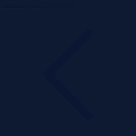
ListaPrzetargow.pl
Toggle navigation