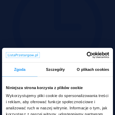
Zgoda
Szczegóły
O plikach cookies
Wadium 14-09-2026
Niniejsza strona korzysta z plików cookie
Wykorzystujemy pliki cookie do spersonalizowania treści
Rodzaje nieruchomości
i reklam, aby oferować funkcje społecznościowe i
analizować ruch w naszej witrynie. Informacje o tym, jak
korzystasz z naszej witryny, udostępniamy partnerom