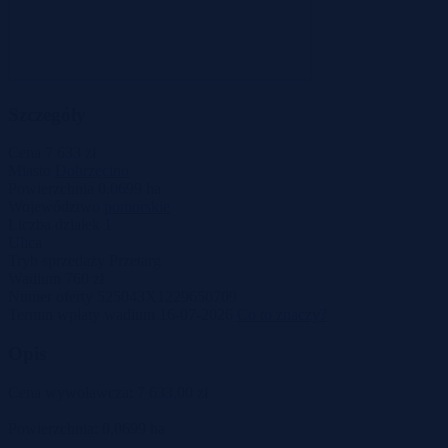
Szczegóły
Cena
7 633 zł
Miasto
Dobrzęcino
Powierzchnia
0.0699 ha
Województwo
pomorskie
Liczba działek
1
Ulica
Tryb sprzedaży
Przetarg
Wadium
760 zł
Numer oferty
525043X1229650709
Termin wpłaty wadium
16-07-2026
Co to znaczy?
Opis
Cena wywoławcza: 7 633,00 zł
Powierzchnia: 0,0699 ha