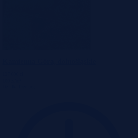
Kamienna Góra, dolnośląskie
137 000 zł
2
100 zł/m
Działka
Przetarg