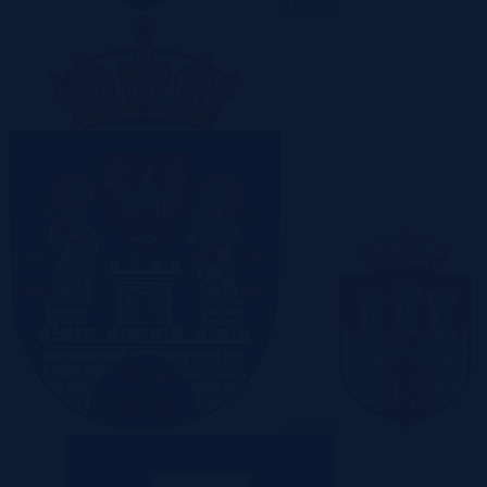
Olsztyn
Poznań