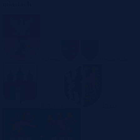
miastach
Białystok
Bielsko-Biała
Bydgoszcz
Bytom