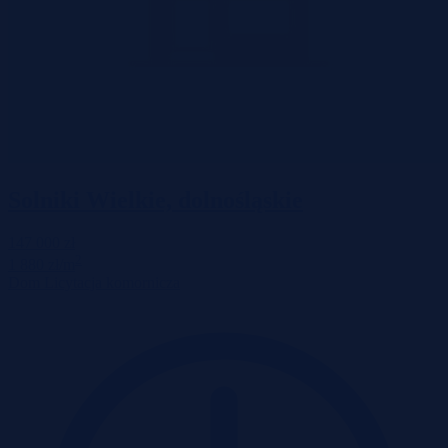
Solniki Wielkie, dolnośląskie
147 000 zł
2
1 880 zł/m
Dom
Licytacja komornicza