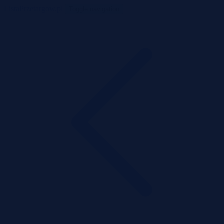
ListaPrzetargow.pl
Toggle navigation