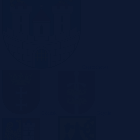
Częstochowa
Gdańsk
Gdynia