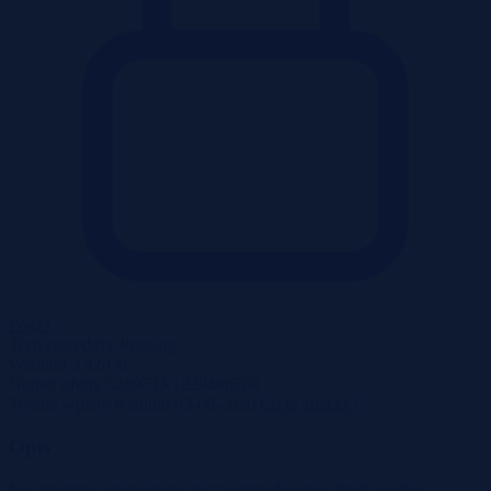
Pokaż
Tryb sprzedaży
Przetarg
Wadium
3 420 zł
Numer oferty
524973X1229486769
Termin wpłaty wadium
03-08-2026
Co to znaczy?
Opis
Na przetargu wystawiona jest niezabudowana działka rolno-