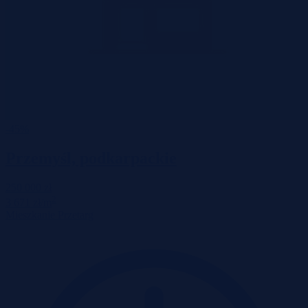
-45%
Przemyśl, podkarpackie
250 000 zł
2
3 671 zł/m
Mieszkanie
Przetarg