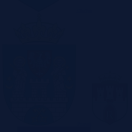
Olsztyn
Poznań