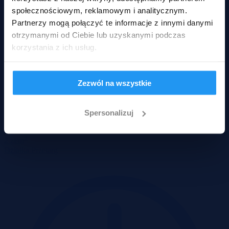
społecznościowym, reklamowym i analitycznym.
Partnerzy mogą połączyć te informacje z innymi danymi
otrzymanymi od Ciebie lub uzyskanymi podczas
korzystania z ich usług.
Zezwól na wszystkie
Stara Wieś, podkarpackie
Spersonalizuj
810 zł
2
2 zł/m
Działka
Przetarg