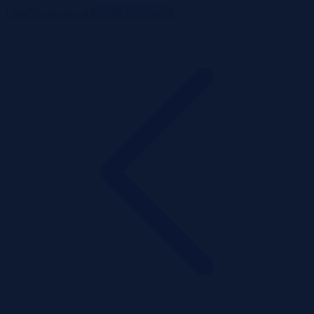
ListaPrzetargow.pl
Toggle navigation