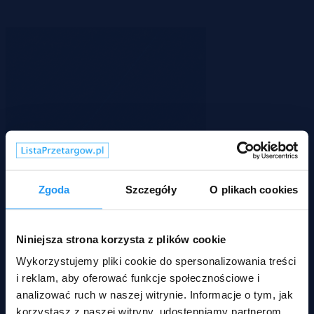
Zgoda
Szczegóły
O plikach cookies
Kraszkowice, łódzkie
5 500 zł
Niniejsza strona korzysta z plików cookie
2
3 zł/m
Działka
Przetarg
Wykorzystujemy pliki cookie do spersonalizowania treści
i reklam, aby oferować funkcje społecznościowe i
analizować ruch w naszej witrynie. Informacje o tym, jak
korzystasz z naszej witryny, udostępniamy partnerom