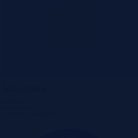
Sanie, łódzkie
453 761 zł
2
453 761 zł/m
Dom
Licytacja komornicza