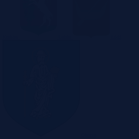
Kraków
Lublin
Łódź
Olsztyn