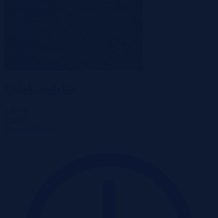
Łążek, łódzkie
3 000 zł
2
5 zł/m
Działka
Przetarg