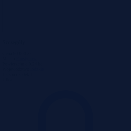
Szczegóły
Cena
90 000 zł
Miasto
Faustynów
Powierzchnia
0.24 ha
Województwo
łódzkie
Liczba działek
1
Ulica