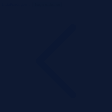
ListaPrzetargow.pl
Toggle navigation