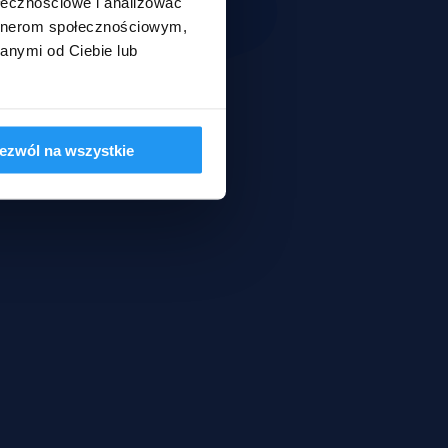
ołecznościowe i analizować
artnerom społecznościowym,
anymi od Ciebie lub
ezwól na wszystkie