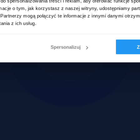
do spersonalizowania treści i reklam, aby oferować funkcje sp
ormacje o tym, jak korzystasz z naszej witryny, udostępniamy p
Partnerzy mogą połączyć te informacje z innymi danymi otrzym
nia z ich usług.
Spersonalizuj
Z