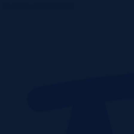
ListaPrzetargow.pl
Toggle navigation