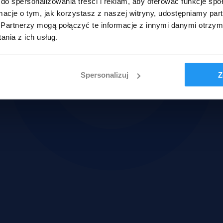
do spersonalizowania treści i reklam, aby oferować funkcje sp
ormacje o tym, jak korzystasz z naszej witryny, udostępniamy p
Partnerzy mogą połączyć te informacje z innymi danymi otrzym
nia z ich usług.
Spersonalizuj
Z