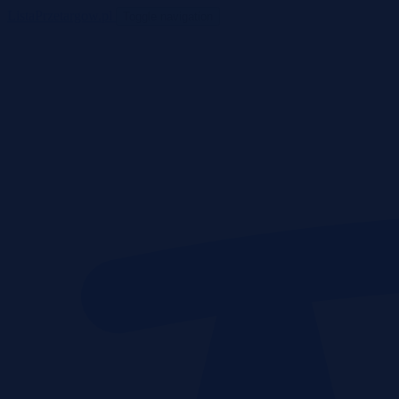
ListaPrzetargow.pl
Toggle navigation