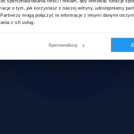
do spersonalizowania treści i reklam, aby oferować funkcje sp
ormacje o tym, jak korzystasz z naszej witryny, udostępniamy p
Partnerzy mogą połączyć te informacje z innymi danymi otrzym
nia z ich usług.
Spersonalizuj
Z