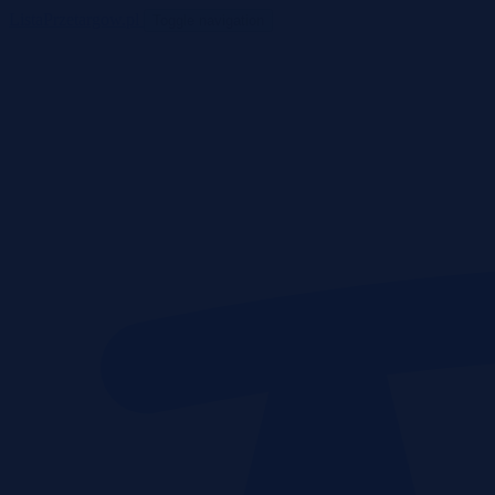
ListaPrzetargow.pl
Toggle navigation