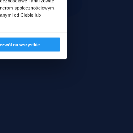
ołecznościowe i analizować
artnerom społecznościowym,
anymi od Ciebie lub
ezwól na wszystkie