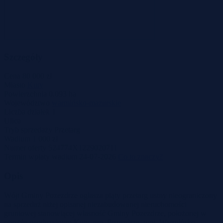
Szczegóły
Cena
80 000 zł
Miasto
Kuty
Powierzchnia
0.093 ha
Województwo
warmińsko-mazurskie
Liczba działek
1
Ulica
Tryb sprzedaży
Przetarg
Wadium
1 000 zł
Numer oferty
524774X1229020711
Termin wpłaty wadium
24-07-2026
Co to znaczy?
Opis
Wójt Gminy Pozezdrze ogłasza piąty przetarg ustny nieograniczony
na sprzedaż niżej opisanej niezabudowanej nieruchomości
gruntowej stanowiącej własność Gminy Pozezdrze, położonej w
obrębie geodezyjnym Kuty, gm. Pozezdrze, woj. Warmińsko-