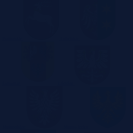
Pomorskie
Lubelskie
Lubuskie
Łódzkie
Małopolskie
Mazowieckie