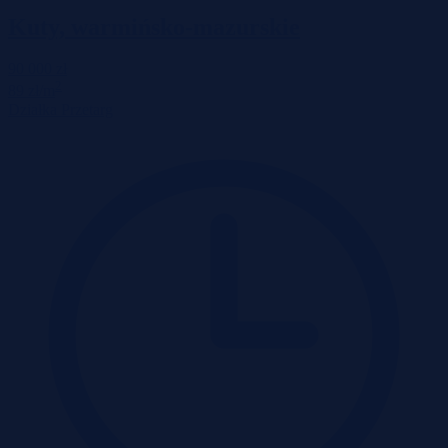
Kuty, warmińsko-mazurskie
90 000 zł
2
89 zł/m
Działka
Przetarg