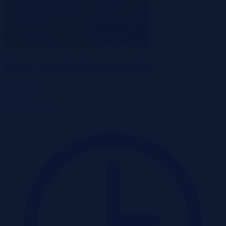
Kuty, warmińsko-mazurskie
91 000 zł
2
89 zł/m
Działka
Przetarg