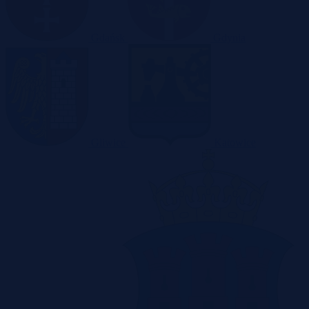
Gdańsk
Gdynia
Gliwice
Katowice