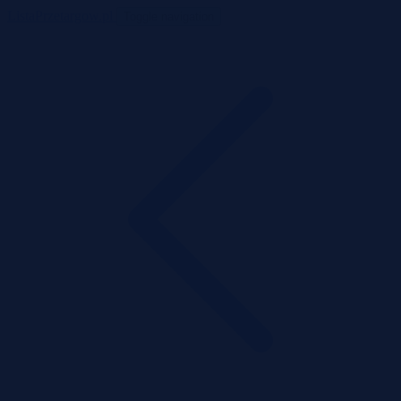
ListaPrzetargow.pl
Toggle navigation