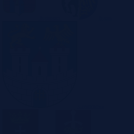
Bydgoszcz
Bytom
Częstochowa