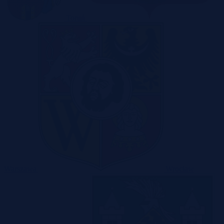
Toruń
Warszawa
Wrocław