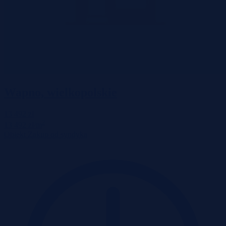
Wapno, wielkopolskie
13 492 zł
2
13 492 zł/m
Obiekt
Zakup od syndyka