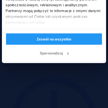
społecznościowym, reklamowym i analitycznym.
Partnerzy mogą połączyć te informacje z innymi danymi
otrzymanymi od Ciebie lub uzyskanymi podczas
korzystania z ich usług.
Zezwól na wszystkie
Nowa Wieś Ujska, wielkopolskie
Spersonalizuj
119 925 zł
2
119 925 zł/m
Obiekt
Licytacja komornicza