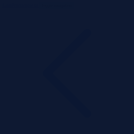
ListaPrzetargow.pl
Toggle navigation