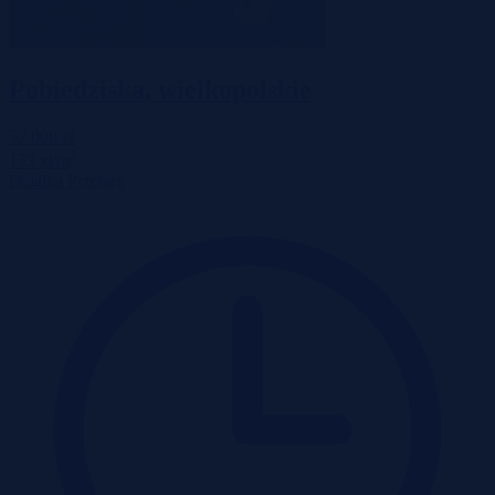
Pobiedziska, wielkopolskie
52 000 zł
2
153 zł/m
Działka
Przetarg