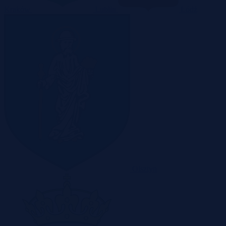
Kraków
Lublin
Łódź
Olsztyn