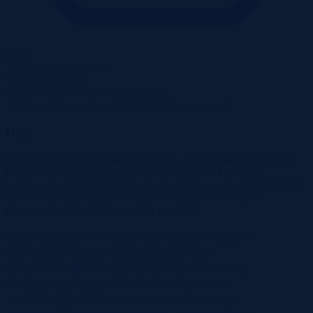
Pokaż
Tryb sprzedaży
Przetarg
Wadium
25 000 zł
Numer oferty
524731X1228920005
Termin wpłaty wadium
03-08-2026
Co to znaczy?
Opis
Przedmiotem III publicznego przetargu ustnego nieograniczonego
jest lokal mieszkalny położony w miejscowości Trębaczów,
należący do gminy, zlokalizowany na działce o powierzchni 0,2388
ha. Nieruchomość stanowi własność Gminy Perzów i jest
przeznaczona do nabycia w trybie przetargu.