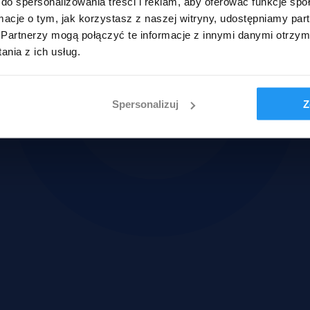
do spersonalizowania treści i reklam, aby oferować funkcje sp
ormacje o tym, jak korzystasz z naszej witryny, udostępniamy p
Partnerzy mogą połączyć te informacje z innymi danymi otrzym
nia z ich usług.
Spersonalizuj
Z