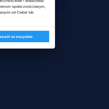
ołecznościowe i analizować
artnerom społecznościowym,
anymi od Ciebie lub
ezwól na wszystkie