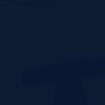
ListaPrzetargow.pl
Toggle navigation