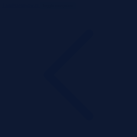
ListaPrzetargow.pl
Toggle navigation