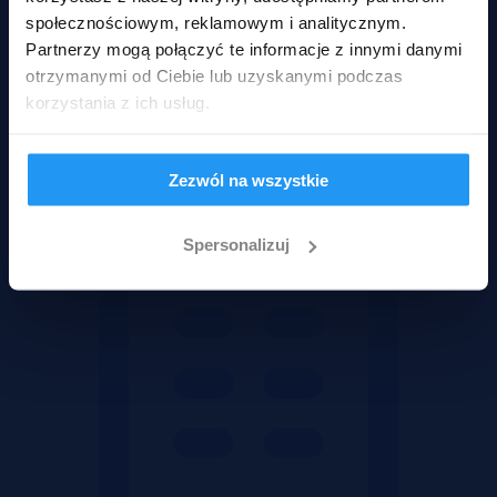
społecznościowym, reklamowym i analitycznym.
Partnerzy mogą połączyć te informacje z innymi danymi
otrzymanymi od Ciebie lub uzyskanymi podczas
korzystania z ich usług.
Wadium 17-08-2026
Rodzaje nieruchomości
Zezwól na wszystkie
Spersonalizuj