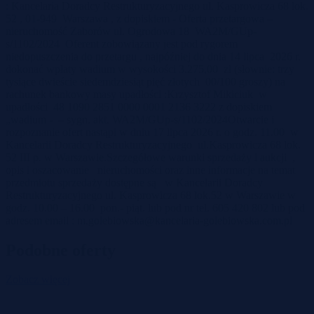
: Kancelaria Doradcy Restrukturyzacyjnego ul. Kasprowicza 68 lok.
52 , 01-949 Warszawa , z dopiskiem - Oferta przetargowa –
nieruchomość Zaborów ul. Ogrodowa 18 WA2M/GUp-
s/1102/2024 Oferent zobowiązany jest pod rygorem
niedopuszczenia do przetargu , najpóźniej do dnia 14 lipca 2026 r.
dokonać wpłaty wadium w wysokości 3.275,00 zł (słownie: trzy
tysiące dwieście siedemdziesiąt pięć złotych 00/100 groszy) na
rachunek bankowy masy upadłości :Krzysztof Mikiciuk w
upadłości 48 1090 2851 0000 0001 2136 3222 z dopiskiem
„wadium - – sygn. akt. WA2M/GUp-s/1102/2024Otwarcie i
rozpoznanie ofert nastąpi w dniu 17 lipca 2026 r. o godz. 11.00 w
Kancelarii Doradcy Restrukturyzacyjnego ul.Kasprowicza 68 lok.
52 III p. w Warszawie.Szczegółowe warunki sprzedaży i aukcji ,
opis i oszacowanie nieruchomości oraz inne informacje na temat
przedmiotu sprzedaży dostępne są w Kancelarii Doradcy
Restrukturyzacyjnego ul. Kasprowicza 68 lok.52 w Warszawie w
godz. 10.00 – 16.00 pon.- piąt. lub pod nr tel. 605 420 802 lub pod
adresem email :
m.golebiowska@kancelaria-golebiowska.com.pl
Podobne oferty
Zobacz więcej