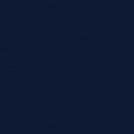
Powierzchnia
70,00 m
Województwo
mazowieckie
Ulica
Ogrodowa 18
Liczba pokoi
2
Tryb sprzedaży
Syndyk
Wadium
3 275 zł
Numer oferty
524722X1228898927
Termin wpłaty wadium
14-07-2026
Co to znaczy?
Opis
OBWIESZCZENIE O PRZETARGUSyndyk w postępowaniu
upadłościowym , osoby fizycznej nieprowadzącej działalności
gospodarczej , sygn. akt WA2M/GUp-s/1102/2024 ,
ogłasza pisemny przetarg ofertowy na sprzedaż z wolnej
ręki:współwłasność w prawie własności w wysokości 12/16 udziału
w nieruchomości gruntowej zabudowanej ,położonej w
miejscowości Zaborów ul. Ogrodowa 18 ,gmina Leszno , powiat
warszawski zachodni , woj. mazowieckie , obręb 0033 Zaborów,
stanowiącej dz.ew. nr 427/11 o pow. 972 m2 . Dla nieruchomości
prowadzona jest księga wieczysta nr KW XXXX/XXXXXXXX/X
przez Sąd Rejonowy w Grodzisku Mazowieckim IV Wydział Ksiąg
Wieczystych . - za cenę nie niższą , niż 65.500,00 zł
( słownie: sześćdziesiąt pięć tysięcy pięćset złotych zero groszy )
.Oferty pisemne należy składać do dnia 14 lipca 2026 r. na adres