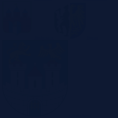
Bydgoszcz
Bytom
Częstochowa