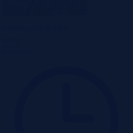
Leszno, wielkopolskie
448 200 zł
2
357 zł/m
Działka
Przetarg