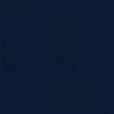
Gdańsk
Gdynia
Gliwice
Katowice