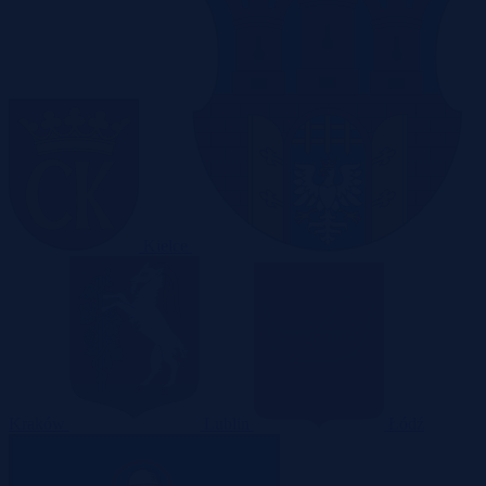
Kielce
Kraków
Lublin
Łódź