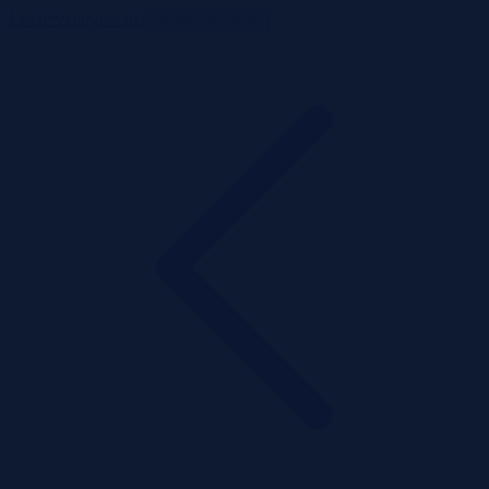
ListaPrzetargow.pl
Toggle navigation