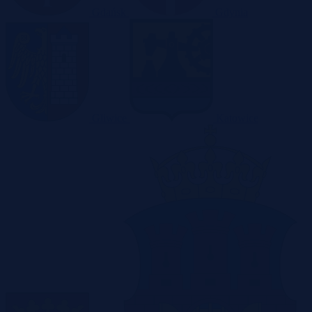
Gdańsk
Gdynia
Gliwice
Katowice