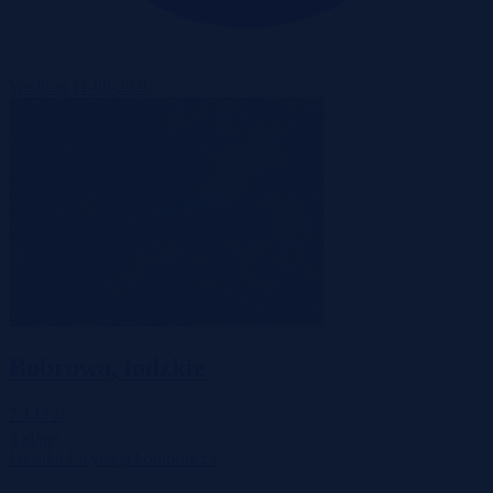
Wadium 11-08-2026
Bobrowa, łódzkie
7 133 zł
2
3 zł/m
Działka
Licytacja komornicza