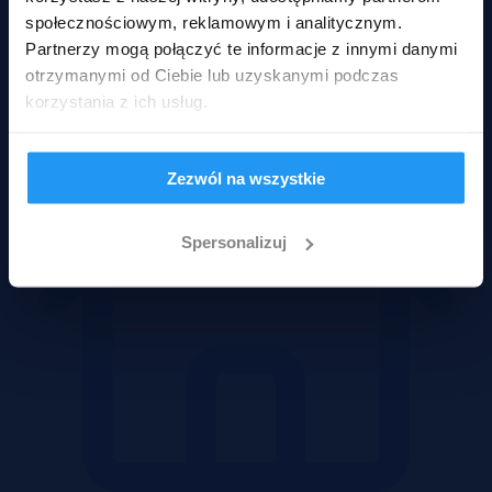
społecznościowym, reklamowym i analitycznym.
Partnerzy mogą połączyć te informacje z innymi danymi
Mieszkania
otrzymanymi od Ciebie lub uzyskanymi podczas
korzystania z ich usług.
Zezwól na wszystkie
Spersonalizuj