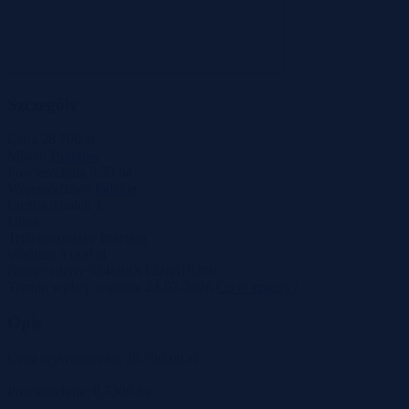
Szczegóły
Cena
28 700 zł
Miasto
Budków
Powierzchnia
0.53 ha
Województwo
łódzkie
Liczba działek
1
Ulica
Tryb sprzedaży
Przetarg
Wadium
3 000 zł
Numer oferty
524688X1228819299
Termin wpłaty wadium
24-07-2026
Co to znaczy?
Opis
Cena wywoławcza: 28 700,00 zł
Powierzchnia: 0,5300 ha