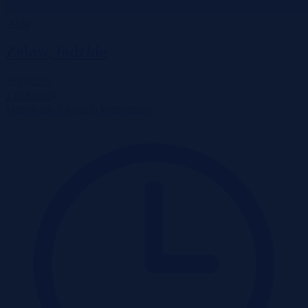
-41%
Zelów, łódzkie
108 000 zł
2
2 888 zł/m
Mieszkanie
Licytacja komornicza