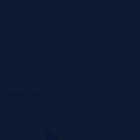
Pomieszczenia
łazienka, kuchnia, pomieszczenie gospodarcze
Media
kanalizacja, internet, woda
Typ domu
wolnostojący
OGLĘDZINY NIERUCHOMOŚCI
Adres
29, 62-095 Mściszewo
Termin
2026-07-07, godz. 10:00–18:00
Opis
Nieruchomość położona w Mściszewie, zabudowana budynkiem
mieszkalnym i gospodarczym.
Podobne oferty
Zobacz więcej