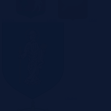
Kraków
Lublin
Łódź
Olsztyn