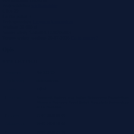
Powierzchnia
110,82 m
Województwo
wielkopolskie
Ulica
29
Liczba pokoi
3
Tryb sprzedaży
Licytacja komornicza
Wadium
30 680 zł
Numer oferty
524640X1228706883
Termin wpłaty wadium
20-07-2026
Co to znaczy?
Opis
DANE LICYTACJI
Sygnatura
Km 533/25
Typ licytacji
elektroniczna
Termin
FIRST
Komornik
Komornik Sądowy przy Sądzie Rejonowym Poznań-Stare
Miasto w Poznaniu Paweł Bobek Kancelaria Komornicza
nr I w Poznaniu
Początek
22.07.2026 08:00
Zakończenie
29.07.2026 10:00
Przystąpienie do
20.07.2026 21:59