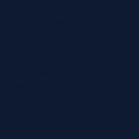
KWOTY
Cena wywołania
230 100,00 zł
Suma oszacowania
306 800,00 zł
Rękojmia
30 680,00 zł
ADRES NIERUCHOMOŚCI
Miejscowość
62-095 Mściszewo
Województwo
wielkopolskie
DANE NIERUCHOMOŚCI
Powierzchnia (m²)
110.82
Liczba pokoi
3
Pięter w budynku
1
Forma własności
prawo własności
Rok budowy
1930