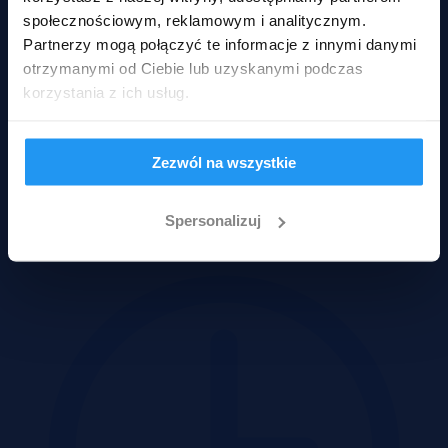
społecznościowym, reklamowym i analitycznym.
Partnerzy mogą połączyć te informacje z innymi danymi
otrzymanymi od Ciebie lub uzyskanymi podczas
korzystania z ich usług.
Stobno, wielkopolskie
Zezwól na wszystkie
48 667 zł
2
48 667 zł/m
Spersonalizuj
Dom
Licytacja komornicza