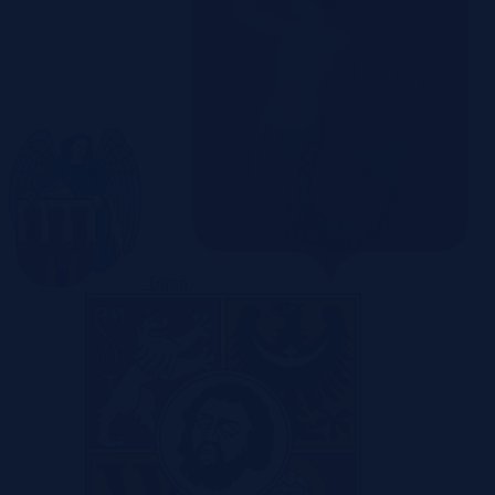
Toruń