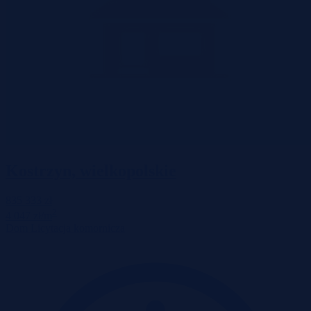
Kostrzyn, wielkopolskie
835 333 zł
2
4 047 zł/m
Dom
Licytacja komornicza