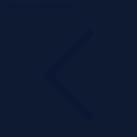
ListaPrzetargow.pl
Toggle navigation