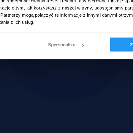
do spersonalizowania treści i reklam, aby oferować funkcje sp
ormacje o tym, jak korzystasz z naszej witryny, udostępniamy p
Partnerzy mogą połączyć te informacje z innymi danymi otrzym
nia z ich usług.
Spersonalizuj
Z