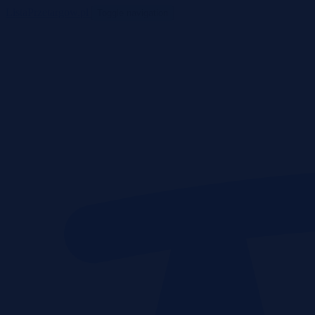
ListaPrzetargow.pl
Toggle navigation