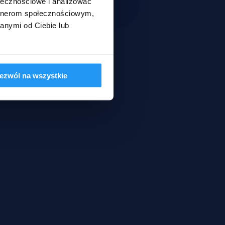
ołecznościowe i analizować
artnerom społecznościowym,
anymi od Ciebie lub
ezwól na wszystkie