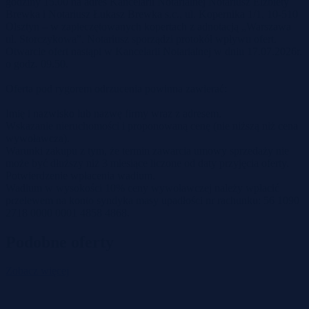
godziny 15.00 na adres Kancelarii Notarialnej Notariusz Elżbiety
Brewka i Notariusz Łukasz Brewka s.c., ul. Kopernika 1/1, 10-510
Olsztyn – w zapieczętowanych kopertach z adnotacją „Warszawa
ul. Storczykowa”. Notariusz sporządzi protokół wpływu ofert.
Otwarcie ofert nastąpi w Kancelarii Notarialnej w dniu 17.07.2026r.
o godz. 09.50.
Oferta pod rygorem odrzucenia powinna zawierać:
Imię i nazwisko lub nazwę firmy wraz z adresem.
Wskazanie nieruchomości i proponowaną cenę (nie niższą niż cena
wywoławcza).
Warunki zakupu z tym, że termin zawarcia umowy sprzedaży nie
może być dłuższy niż 3 miesiące liczone od daty przyjęcia oferty.
Potwierdzenie wpłacenia wadium.
Wadium w wysokości 10% ceny wywoławczej należy wpłacić
przelewem na konto syndyka masy upadłości nr rachunku: 56 1090
2718 0000 0001 4858 4868.
Podobne oferty
Zobacz więcej