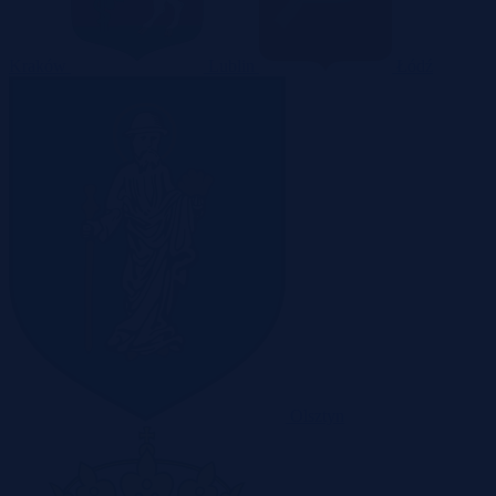
Kraków
Lublin
Łódź
Olsztyn