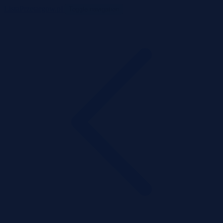
ListaPrzetargow.pl
Toggle navigation