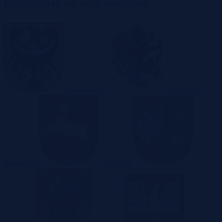
Przeglądaj wg województwa
Dolnośląskie
Kujawsko-
Pomorskie
Lubelskie