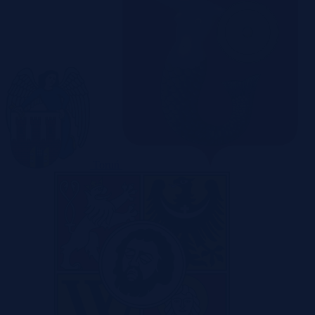
Toruń