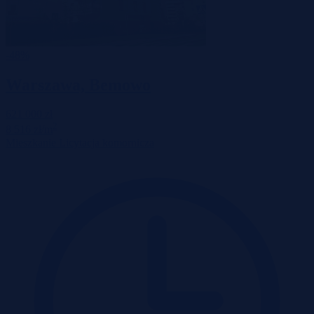
-48%
Warszawa, Bemowo
621 000 zł
2
8 516 zł/m
Mieszkanie
Licytacja komornicza