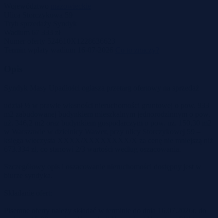
Województwo
mazowieckie
Ulica
Storczykowa 59
Tryb sprzedaży
Syndyk
Wadium
67 333 zł
Numer oferty
524610X1228636623
Termin wpłaty wadium
16-07-2026
Co to znaczy?
Opis
Syndyk Masy Upadłości ogłasza przetarg ofertowy na sprzedaż
udział ½ w prawie własności nieruchomości gruntowej o pow. 933
m2 zabudowanej budynkiem mieszkalnym jednorodzinnym o pow.
uż. 346,2 m2 oraz budynkiem gospodarczym o pow. uż. 150,30 m2
w Warszawie w dzielnicy Wawer, przy ulicy Storczykowej 59 –
księga wieczysta XXXX/XXXXXXXX/X za cenę nie mniejszą niż
673.334 zł, co stanowi 2/3 wartości według oszacowania.
Szczegółowy opis i oszacowanie nieruchomości dostępny jest w
biurze syndyka.
Składanie ofert:
Pisemne oferty należy składać w terminie do dnia 16.07.2026r. do