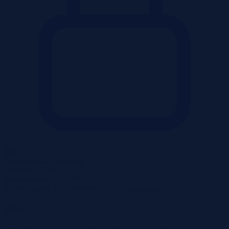
Pokaż
Tryb sprzedaży
Przetarg
Wadium
13 500 zł
Numer oferty
524587X1228582757
Termin wpłaty wadium
06-08-2026
Co to znaczy?
Opis
Na przetarg wystawiona jest niezabudowana działka gruntu