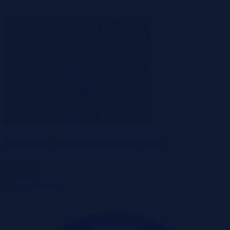
Świdwin, zachodniopomorskie
134 600 zł
2
99 zł/m
Działka
Przetarg