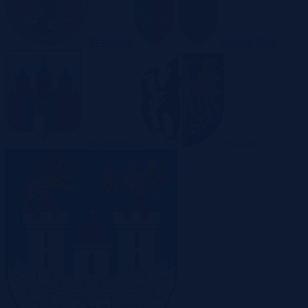
Białystok
Bielsko-Biała
Bydgoszcz
Bytom