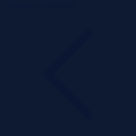
ListaPrzetargow.pl
Toggle navigation