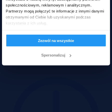
społecznościowym, reklamowym i analitycznym.
Partnerzy mogą połączyć te informacje z innymi danymi
otrzymanymi od Ciebie lub uzyskanymi podczas
korzystania z ich usług.
Zezwól na wszystkie
Świdwin, zachodniopomorskie
123 300 zł
Spersonalizuj
2
100 zł/m
Działka
Przetarg