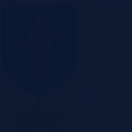
Kraków
Lublin
Łódź
Olsztyn