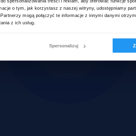
do spersonalizowania treści i reklam, aby oferować funkcje sp
ormacje o tym, jak korzystasz z naszej witryny, udostępniamy p
Partnerzy mogą połączyć te informacje z innymi danymi otrzym
nia z ich usług.
Spersonalizuj
Z