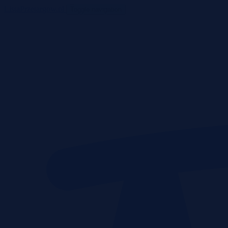
ListaPrzetargow.pl
Toggle navigation