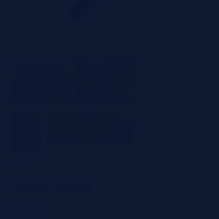
-43%
Wrocław, Krzyki
672 000 zł
2
7 687 zł/m