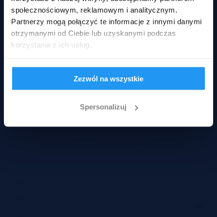
społecznościowym, reklamowym i analitycznym.
Partnerzy mogą połączyć te informacje z innymi danymi
otrzymanymi od Ciebie lub uzyskanymi podczas
korzystania z ich usług.
Pokaż ofertę
Zezwól na wszystkie
Historyczne ceny
Spersonalizuj
Średnie ceny za m2 mieszkań - Wrocław, Fabryczna, w zakresie
50-80m2
13K
12K
11K
10K
9K