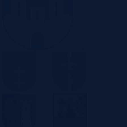
Częstochowa
Gdańsk
Gdynia