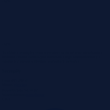
-32%
-32%
To różnica pomiędzy ceną wywoławczą za m² tego mieszkania a
średnimi cenami ofertowymi mieszkań z tego miasta/dzielnicy z
ostatnich 2 miesięcy
(średnia wszystkich metraży)
Szczegóły
Cena
465 260 zł
Miasto
Wrocław
2
Powierzchnia
54,10 m
Województwo
dolnośląskie
Ulica