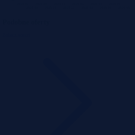
8K
2025-07
2025-09
2025-11
2026-01
2026-03
2026-05
2025-08
2025-10
2025-12
2026-02
2026-04
2026-06
Podobne oferty
Zobacz więcej