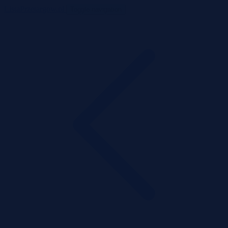
ListaPrzetargow.pl
Toggle navigation