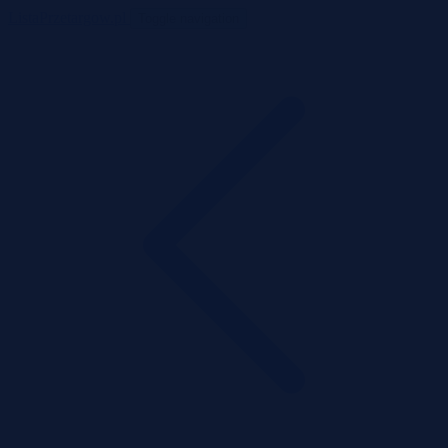
ListaPrzetargow.pl
Toggle navigation