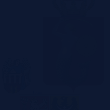
Toruń