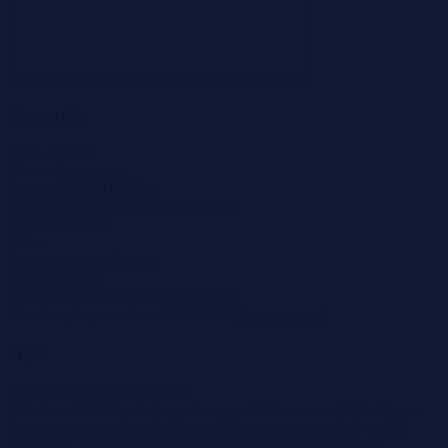
Szczegóły
Cena
2 500 zł
Miasto
Koronowo
Powierzchnia
0.0247 ha
Województwo
kujawsko-pomorskie
Liczba działek
1
Ulica
Tryb sprzedaży
Przetarg
Wadium
400 zł
Numer oferty
524541X1228475025
Termin wpłaty wadium
17-07-2026
Co to znaczy?
Opis
Przedmiotem sprzedaży jest:
Działka nr 978/11, obręb geodezyjny M.Koronowo (Lipinki), gm.
Koronowo, powiat bydgoski, woj. kujawsko-pomorskie o pow.
0,0247 ha, w tym użytki i ich klasy wg danych z ewidencji