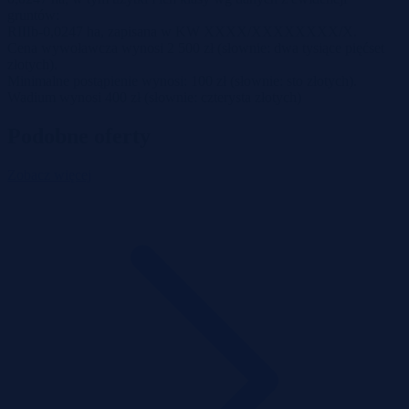
gruntów:
RIIIb-0,0247 ha, zapisana w KW XXXX/XXXXXXXX/X.
Cena wywoławcza wynosi 2 500 zł (słownie: dwa tysiące pięćset
złotych).
Minimalne postąpienie wynosi: 100 zł (słownie: sto złotych).
Wadium wynosi 400 zł (słownie: czterysta złotych)
Podobne oferty
Zobacz więcej