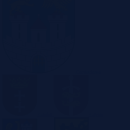
Częstochowa
Gdańsk
Gdynia