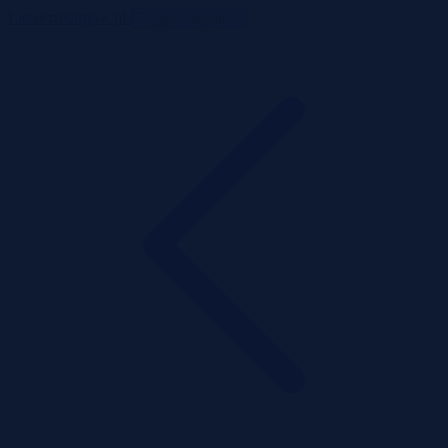
ListaPrzetargow.pl
Toggle navigation