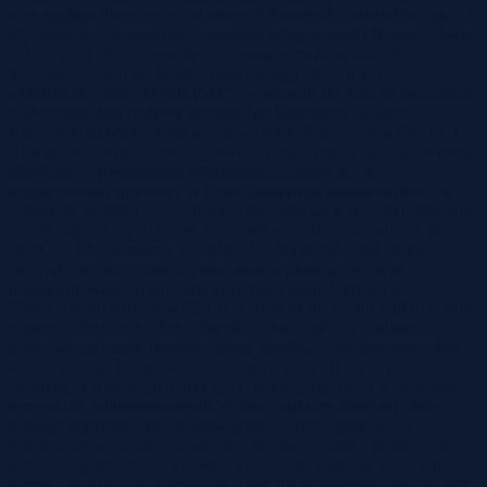
przysięgłego tłumacza w zaklejonych kopertach uniemożliwiających
ich otwarcie z wyraźnym i czytelnym oznaczeniem oferenta, a także
z dopiskiem "Postępowanie w sprawie sprzedaży nieruchomości
lokalowej dłużniczki Moniki Kołkowskiej– KA1K/GUp-
s/669/2024 – NIE OTWIERAĆ", w terminie do dnia 16 lipca 2026
r. (decyduje data wpływu przesyłki do kancelarii), na adres:
Kancelaria Syndyka masy upadłości Radosława Paulewicza, ul. T.
Kościuszki 38/20, 40-048 Katowice. Oferty muszą spełniać wymogi
określone w Regulaminie.Warunkiem uczestnictwa w
organizowanej sprzedaży w trybie pisemnego konkursu ofert jest
wpłacenie wadium w wysokości 10% ceny wywoławczej. Wadium
należy wpłacić na rachunek bankowy Syndyka prowadzony przez
PKO BP SA o numerze 55 1020 2313 0000 3602 0641 8067
(w tytule przelewu należy podać dane wpłacającego wraz z
dopiskiem: wadium do oferty sprzedaży nieruchomości w
Gliwicach, ul. Kozielska 62/13) w terminie do 16 lipca 2026 r., pod
rygorem odrzucenia oferty (decyduje data wpływu wadium na
wskazany rachunek bankowy masy upadłości).Rozpoznanie ofert
nastąpi w dniu 17 czerwca 2026 roku o godz. 11:00 w Kancelarii
Syndyka w Katowicach przy ul. T. Kościuszki 38/20 w obecności
wszystkich zainteresowanych.Wyboru najkorzystniejszej oferty
stosując kryterium ceny dokona syndyk masy upadłości. O
dokonanym wyborze niezwłocznie zostaje w formie elektronicznej
powiadomiony oferent, którego cena została przyjęta. Pozostali
oferenci zostaną poinformowani o rezultacie postępowania również