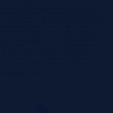
w formie elektronicznej. W przypadku gdyby oferty złożone
obejmowały tą samą cenę ofertową na przedmiot sprzedaży
przewiduje się możliwość przeprowadzenia ustnej licytacji celem
wyłonienia oferenta, z kwotą postąpienia 1.000,00 złotych.Dalsze,
szczegółowe zasady określa Regulamin konkursu ofert.Regulamin
konkursu ofert oraz operat szacunkowy udostępniane są w biurze
syndyka, a nadto w aktach Krajowego Rejestru Zadłużonych o
sygn. KA1K/GUp-s/669/2024.Osoby zainteresowane będą miały
możliwość wizji lokalnej nieruchomości, na swój koszt i we
własnym zakresie, w terminie ustalonym z syndykiem drogą
mailową lub telefoniczną. Dane do kontaktu z syndykiem:
syndykpaulewicz@gmail.com
, tel.: 731 299 495.Syndyk zastrzega
sobie możliwość odwołania konkursu ofert w całości lub w części
lub też jego unieważnienia bez podania przyczyny.
Podobne oferty
Zobacz więcej