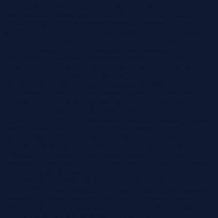
Syndyk sprzeda mieszkanieSyndyk masy upadłości w
postępowaniu upadłościowym osoby fizycznej nieprowadzącej
działalności gospodarczej prowadzonym w systemie
teleinformatycznym Krajowy Rejestr Zadłużonych pod sygnaturą
akt: KA1K/GUp-s/669/2024 zaprasza do składania ofert w
czwartym konkursie ofert na sprzedaż prawa własności
nieruchomości lokalowej. Przedmiotem sprzedaży jest prawo
własności nieruchomości lokalowej stanowiącej lokal mieszkalny nr
13 o powierzchni 47,00 m2, objętej księgą wieczystą
XXXX/XXXXXXXX/X wraz z udziałem 41/1000 w
nieruchomości wspólnej, która obejmuje grunt oraz części budynku
i urządzenia, które nie służą wyłącznie do użytku właścicieli lokali,
który to udział objęty jest księgą wieczystą
XXXX/XXXXXXXX/X, stanowiący majątek wchodzący w skład
masy upadłości Moniki Kołkowskiej jako osoby fizycznej
nieprowadzącej działalności gospodarczej.Cena wywoławcza
przedmiotu sprzedaży w czwartym konkursie ofert wynosi
158.444,25 zł (słownie: sto pięćdziesiąt osiem tysięcy czterysta
czterdzieści cztery złote 25/100). Przez cenę wywoławczą rozumie
się ww. cenę bez podatku VAT.Sprzedaż prawa własności
nieruchomości lokalowej następuje na podstawie ustawy z dnia 28
lutego 2003 r. Prawo upadłościowe wraz z późniejszymi zmianami i
przepisów Kodeksu cywilnego oraz zostaje przeprowadzana w
trybie sprzedaży w formie pisemnego konkursu ofert.Pisemne oferty
w języku polskim lub w tłumaczeniu na język polski przez