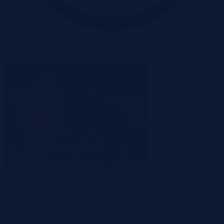
Wadium 14-08-2026
Gliwice, śląskie
180 845 zł
2
3 791 zł/m