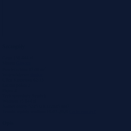
Szczegóły
Cena
158 444 zł
Miasto
Gliwice
2
Powierzchnia
47,00 m
Województwo
śląskie
Ulica
Kozielska 62/13
Liczba pokoi
2
Piętro
4
Tryb sprzedaży
Syndyk
Wadium
15 844 zł
Numer oferty
524532X1228453947
Termin wpłaty wadium
16-07-2026
Co to znaczy?
Opis