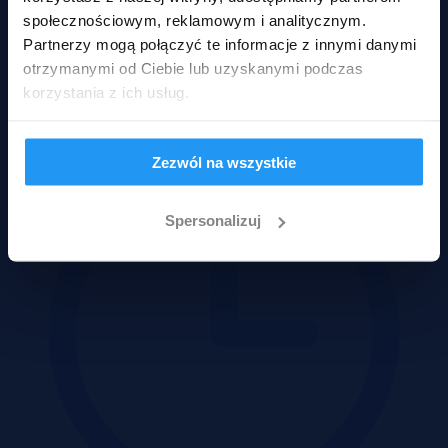
społecznościowym, reklamowym i analitycznym.
Gliwice, śląskie
Partnerzy mogą połączyć te informacje z innymi danymi
9 360 000 zł
otrzymanymi od Ciebie lub uzyskanymi podczas
2
1 139 zł/m
korzystania z ich usług.
Działka
Przetarg
Zezwól na wszystkie
Spersonalizuj