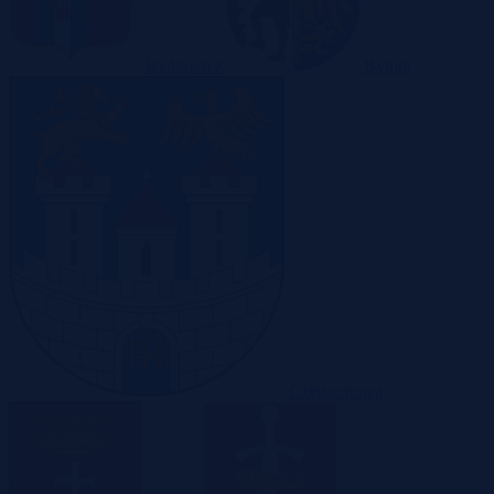
Bydgoszcz
Bytom
Częstochowa