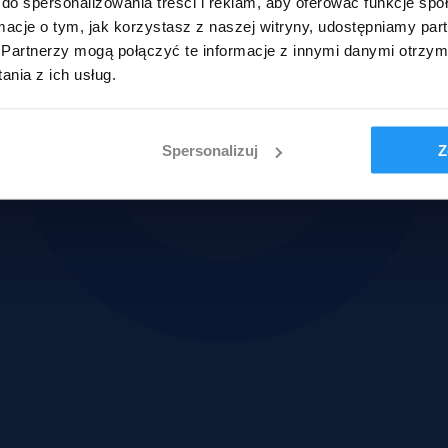
do spersonalizowania treści i reklam, aby oferować funkcje sp
ormacje o tym, jak korzystasz z naszej witryny, udostępniamy p
Partnerzy mogą połączyć te informacje z innymi danymi otrzym
nia z ich usług.
Spersonalizuj
Z