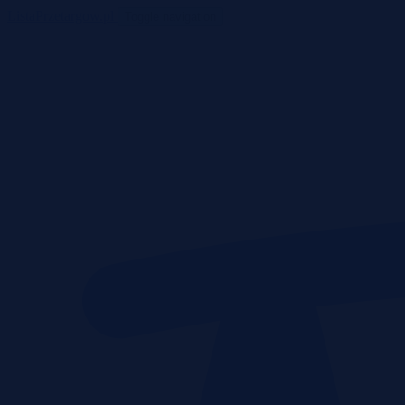
ListaPrzetargow.pl
Toggle navigation