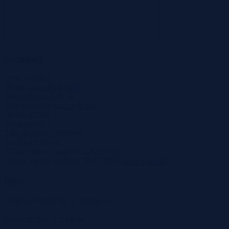
Szczegóły
Cena
11 600 zł
Miasto
Solec Nad Wisłą
Powierzchnia
0.29 ha
Województwo
mazowieckie
Liczba działek
1
Ulica
Rynek 1
Tryb sprzedaży
Przetarg
Wadium
2 300 zł
Numer oferty
524465X1228297033
Termin wpłaty wadium
14-07-2026
Co to znaczy?
Opis
Cena wywoławcza: 11 600,00 zł
Powierzchnia: 0,2900 ha