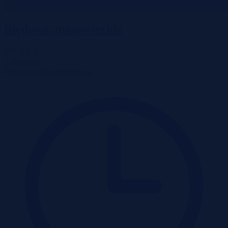
Błędowo, mazowieckie
175 500 zł
2
1 889 zł/m
Dom
Licytacja komornicza