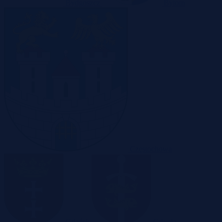
Bydgoszcz
Bytom
Częstochowa
Gdańsk
Gdynia