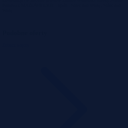
Lokalizacja (w zakresie gruntów Zasobu Własności Rolnej Skarbu
Państwa): MAZOWIECKIE , lipski , Solec nad Wisłą , Solec nad
Wisłą
Podobne oferty
Zobacz więcej