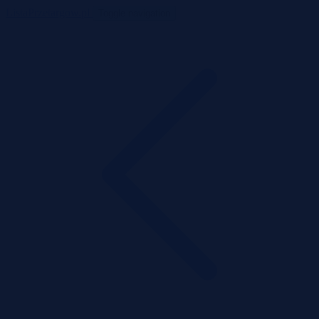
ListaPrzetargow.pl
Toggle navigation