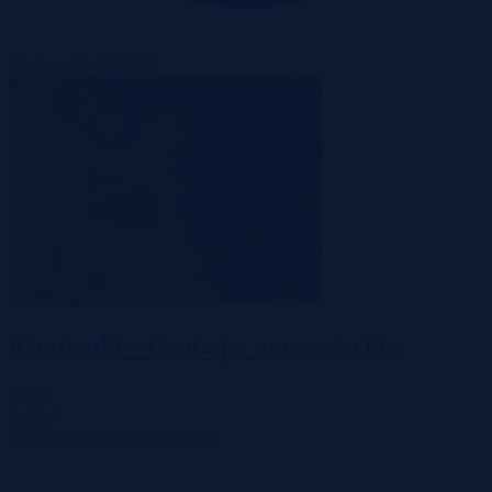
Wadium 14-09-2026
Kamianki – Czabaje, mazowieckie
876 zł
2
3 zł/m
Działka
Licytacja komornicza