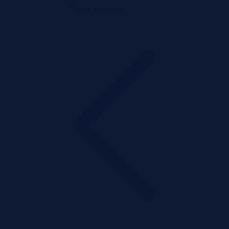
ListaPrzetargow.pl
Toggle navigation