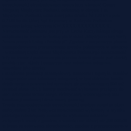
nieruchomości niezabudowanej stanowiącej własność Gminy
Miejskiej Międzyrzec Podlaski, położonej w obrębie 1 m.
Międzyrzec Podlaski, oznaczonej jako działka Nr 1203/3 o pow.
0,7180 ha dla której Sąd Rejonowy w Radzyniu Podlaskim
prowadzi księgę wieczystą KW XXXX/XXXXXXXX/X.
Nieruchomość położona jest przy ul. Lecha Kaczyńskiego (droga
urządzona) na terenie wchodzącym w skład „Międzyrzeckiej Strefy
Nowoczesnych Usług i Produkcji”. Zgodnie z miejscowym planem
zagospodarowania przestrzennego terenów położonych w północno
- wschodniej części miasta Międzyrzeca Podlaskiego nieruchomość
leży na terenie z podstawowym przeznaczeniem gruntu pod obiekty
produkcyjne, składy i magazyny oraz zabudowa usługowa,
rozumiane jako obiekty
i urządzenia produkcji przemysłowej, transportu i logistyki, składów
i magazynów oraz zabudowy usługowej, w tym obiektów handlu
detalicznego o powierzchni sprzedaży nie przekraczającej 800 m2
(symbol planu 1P,U). Istnieje możliwość wykonania przyłączy do
sieci uzbrojenia technicznego: elektrycznej, wodociągowej oraz
kanalizacji sanitarnej i deszczowej, gazociąg.
Termin zagospodarowania nieruchomości ustalony został na okres
maksymalnie 2 lat. Nabywca nieruchomości wyłoniony w wyniku
przetargu zobowiązany zostanie do wykonania nakładów
związanych trwale z gruntem, o wartości nie niższej niż 200 000,00
zł brutto na nabywanej nieruchomości, zgodnie z przeznaczeniem w