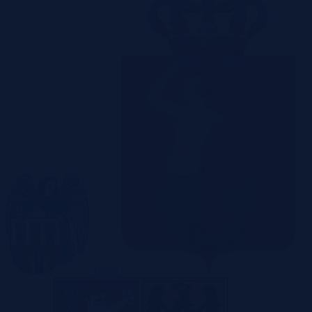
Toruń