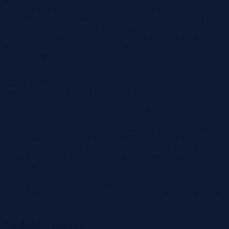
miejscowym planie zagospodarowania przestrzennego
w okresie 2 lat licząc od dnia zawarcia umowy sprzedaży. W
przypadku niedotrzymania oznaczonego terminu nabywca lub jego
następcy prawni zobowiązani będą do zapłaty kary umownej w
wysokości 20% ceny nabycia nieruchomości brutto za każdy
rozpoczęty rok zwłoki. Na sprzedaż nieruchomości przeprowadzone
były przetargi ustne nieograniczone w dniu 10.09.2025 r. i w dniu
13.01.2026 r., zakończone wynikiem negatywnym.
CENA WYWOŁAWCZA
została ustalona na kwotę 1 595 000,00 zł
wysokość wadium 159 500,00 zł
Do ceny sprzedaży nieruchomości zostanie doliczony 23% podatek
VAT
Wadium należy wpłacić na rachunek bankowy Urzędu Miasta
Międzyrzec Podlaski nr 43 80390006 00000000 0452 0002 w
Banku Spółdzielczym w Międzyrzecu Podlaskim najpóźniej w
terminie do dnia 24.07.2026 r. (w tym dniu środki mają się
znajdować na w/w rachunku bankowym).
Przetarg odbędzie się w siedzibie Urzędu Miasta w Międzyrzecu
Podlaskim przy ul. Pocztowej 8, w dniu 29 lipca 2026 r. o godzinie
900
Podobne oferty