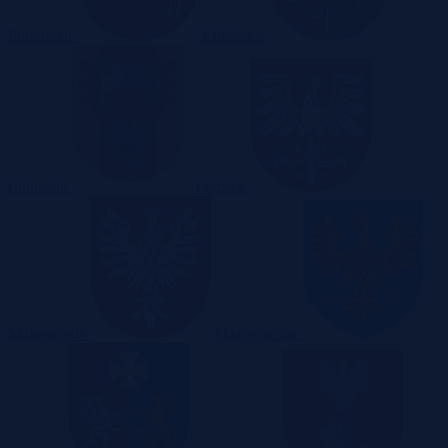
Pomorskie
Lubelskie
Lubuskie
Łódzkie
Małopolskie
Mazowieckie