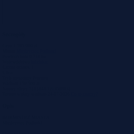
Szczegóły
Cena
1 595 000 zł
Miasto
Międzyrzec Podlaski
Powierzchnia
0.718 ha
Województwo
lubelskie
Liczba działek
1
Ulica
Tryb sprzedaży
Przetarg
Wadium
159 500 zł
Numer oferty
518184X1213586931
Termin wpłaty wadium
24-07-2026
Co to znaczy?
Opis
BURMISTRZ MIASTA
Międzyrzec Podlaski
Ogłasza trzeci ustny przetarg nieograniczony na sprzedaż