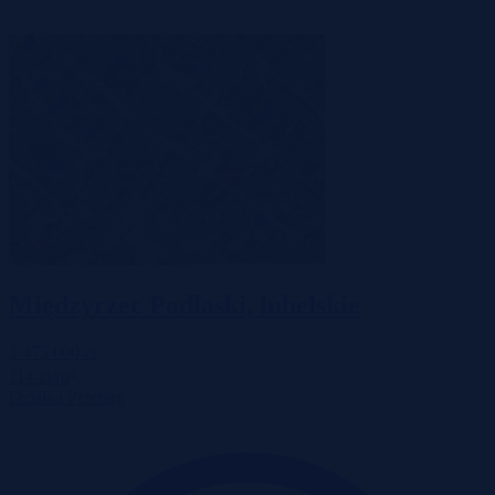
Międzyrzec Podlaski, lubelskie
1 475 000 zł
2
114 zł/m
Działka
Przetarg