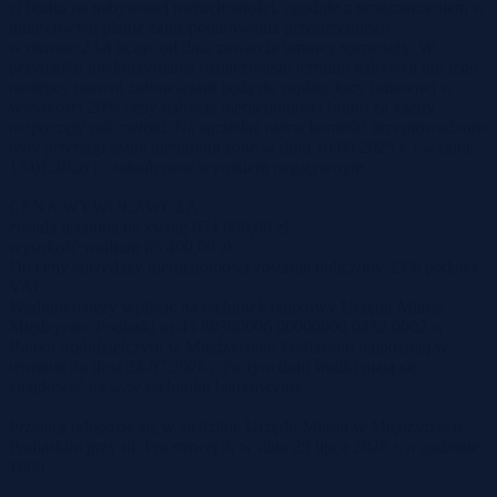
zł brutto na nabywanej nieruchomości, zgodnie z przeznaczeniem w
miejscowym planie zagospodarowania przestrzennego
w okresie 2 lat licząc od dnia zawarcia umowy sprzedaży. W
przypadku niedotrzymania oznaczonego terminu nabywca lub jego
następcy prawni zobowiązani będą do zapłaty kary umownej w
wysokości 20% ceny nabycia nieruchomości brutto za każdy
rozpoczęty rok zwłoki. Na sprzedaż nieruchomości przeprowadzone
były przetargi ustne nieograniczone w dniu 10.09.2025 r. i w dniu
13.01.2026 r., zakończone wynikiem negatywnym.
CENA WYWOŁAWCZA
została ustalona na kwotę 654 000,00 zł
wysokość wadium 65 400,00 zł
Do ceny sprzedaży nieruchomości zostanie doliczony 23% podatek
VAT
Wadium należy wpłacić na rachunek bankowy Urzędu Miasta
Międzyrzec Podlaski nr 43 80390006 00000000 0452 0002 w
Banku Spółdzielczym w Międzyrzecu Podlaskim najpóźniej w
terminie do dnia 24.07.2026 r. (w tym dniu środki mają się
znajdować na w/w rachunku bankowym).
Przetarg odbędzie się w siedzibie Urzędu Miasta w Międzyrzecu
Podlaskim przy ul. Pocztowej 8, w dniu 29 lipca 2026 r. o godzinie
1000