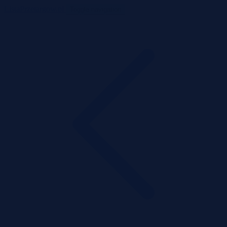
ListaPrzetargow.pl
Toggle navigation