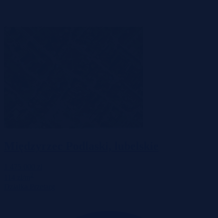
Międzyrzec Podlaski, lubelskie
1 475 000 zł
2
114 zł/m
Działka
Przetarg