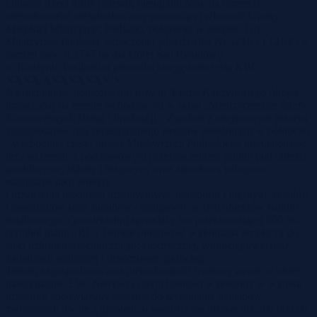
Ogłasza trzeci ustny przetarg nieograniczony na sprzedaż
nieruchomości niezabudowanej stanowiącej własność Gminy
Miejskiej Międzyrzec Podlaski, położonej w obrębie 1 m.
Międzyrzec Podlaski, oznaczonej jako działka Nr 1211/1 i 1210/1 o
łącznej pow. 0,2747 ha dla której Sąd Rejonowy
w Radzyniu Podlaskim prowadzi księgę wieczystą KW
XXXX/XXXXXXXX/X.
Nieruchomość położona jest przy ul. Lecha Kaczyńskiego (droga
urządzona) na terenie wchodzącym w skład „Międzyrzeckiej Strefy
Nowoczesnych Usług i Produkcji”. Zgodnie z miejscowym planem
zagospodarowania przestrzennego terenów położonych w północno
- wschodniej części miasta Międzyrzeca Podlaskiego nieruchomość
leży na terenie z podstawowym przeznaczeniem gruntu pod obiekty
produkcyjne, składy i magazyny oraz zabudowa usługowa,
rozumiane jako obiekty
i urządzenia produkcji przemysłowej, transportu i logistyki, składów
i magazynów oraz zabudowy usługowej, w tym obiektów handlu
detalicznego o powierzchni sprzedaży nie przekraczającej 800 m2
(symbol planu 1P,U). Istnieje możliwość wykonania przyłączy do
sieci uzbrojenia technicznego: elektrycznej, wodociągowej oraz
kanalizacji sanitarnej i deszczowej, gazociąg.
Termin zagospodarowania nieruchomości ustalony został na okres
maksymalnie 2 lat. Nabywca nieruchomości wyłoniony w wyniku
przetargu zobowiązany zostanie do wykonania nakładów
związanych trwale z gruntem, o wartości nie niższej niż 200 000,00