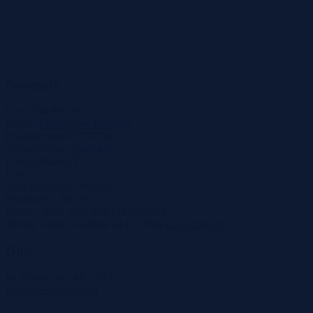
Szczegóły
Cena
654 000 zł
Miasto
Międzyrzec Podlaski
Powierzchnia
0.2747 ha
Województwo
lubelskie
Liczba działek
2
Ulica
Tryb sprzedaży
Przetarg
Wadium
65 400 zł
Numer oferty
518183X1213584589
Termin wpłaty wadium
24-07-2026
Co to znaczy?
Opis
BURMISTRZ MIASTA
Międzyrzec Podlaski