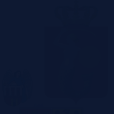
Toruń