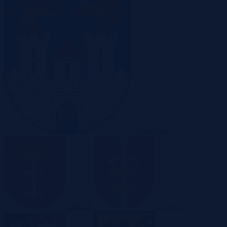
Częstochowa
Gdańsk
Gdynia