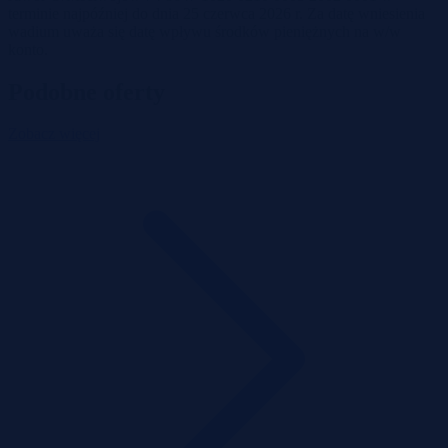
terminie najpóźniej do dnia 25 czerwca 2026 r. Za datę wniesienia
wadium uważa się datę wpływu środków pieniężnych na w/w
konto.
Podobne oferty
Zobacz więcej