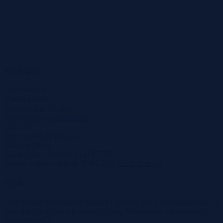
Szczegóły
Cena
3 600 zł
Miasto
Zimnik
2
Powierzchnia
13,90 m
Województwo
dolnośląskie
Ulica
25
Tryb sprzedaży
Przetarg
Wadium
360 zł
Numer oferty
518180X1213577563
Termin wpłaty wadium
30-06-2026
Co to znaczy?
Opis
Wójt Gminy Mściwojów ogłasza I przetarg ustny nieograniczony na
sprzedaż będących własnością Gminy Mściwojów następujących
nieruchomości: