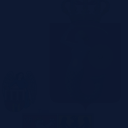
Toruń