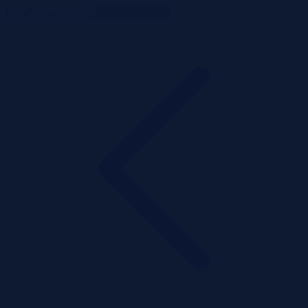
ListaPrzetargow.pl
Toggle navigation