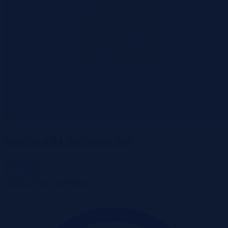
Łagiewniki, dolnośląskie
469 500 zł
2
1 973 zł/m
Dom
Licytacja komornicza