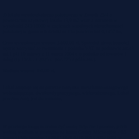
3) lokalu niemieszkalnego położonego w Zimnik 25/4 o
powierzchni użytkowej lokalu 13,9 m2 wraz z udziałem w
wysokości 243/10000 w częściach wspólnych nieruchomości
położonej w granicach działki nr 11o powierzchni 0,1457 ha.
Cena wywoławcza wynosi 3.600,00 zł. Sprzedaż nieruchomości
będzie korzystać ze zwolnienia z podatku VAT na podstawie art.43
ust.1 pkt 10 ustawy z 11 marca 2004 r. o podatku od towarów i
usług (t.j. Dz.U. z 2025 r., poz.775 z późn.zm.).
Wadium wynosi 360,00 zł.
Lokal znajduje się na parterze budynku mieszkalno-usługowego
wolnostojącego, dwukondygnacyjnego, wielorodzinnego. Lokal
przeznaczony jest do remontu.
W przetargu mogą uczestniczyć osoby fizyczne i prawne, jeżeli
wniosą wadium w pieniądzu na konto Gminy Mściwojów - BS
Jawor O/Mściwojów 74 8647 1020 0210 0003 2002 0001 w