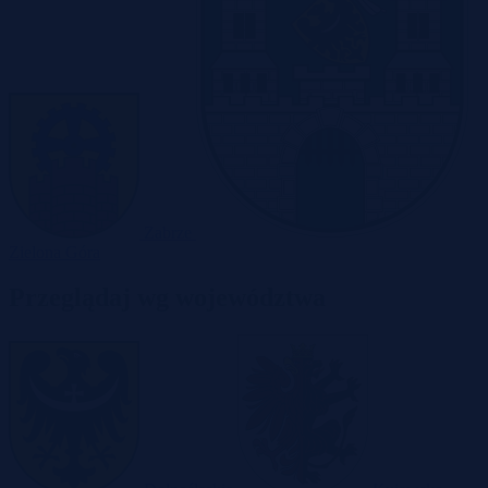
Zabrze
Zielona Góra
Przeglądaj wg województwa