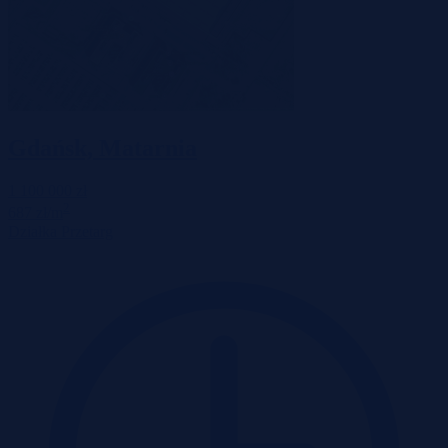
Gdańsk, Matarnia
1 100 000 zł
2
687 zł/m
Działka
Przetarg