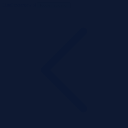
ListaPrzetargow.pl
Toggle navigation