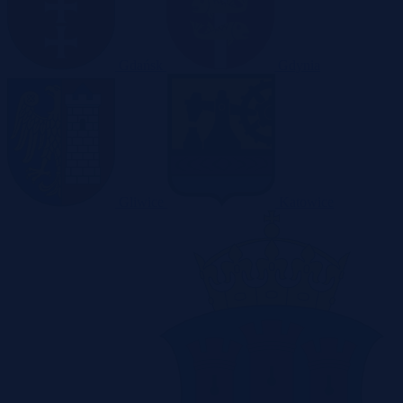
Gdańsk
Gdynia
Gliwice
Katowice