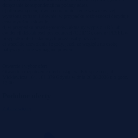
doręczanie korespondencji na podany adres,
c) oferowaną cenę równą co najmniej cenie wywoławczej,
wyrażoną cyframi i słownie; w przypadku rozbieżności decyduje
cena wyrażona słownie,
d) w przypadku przedsiębiorców: aktualny wypis z KRS lub
ewidencji działalności gospodarczej (CEIDG), oraz nr PESEL w
przypadku ofert składanych przez osoby fizyczne,
e) wszelkie zezwolenia i zgody, jeżeli ze względu na osobę
nabywcy są one wymagane prawem.
Otwarcie i wybór ofert
Otwarcie i rozpatrzenie ofert nastąpi w JKK sp. z.o.o., ul.
Mickiewicza 16/1 , 81-379 Gdynia w dniu 26.06.2026 r. o godz.
12:00.
Podobne oferty
Zobacz więcej