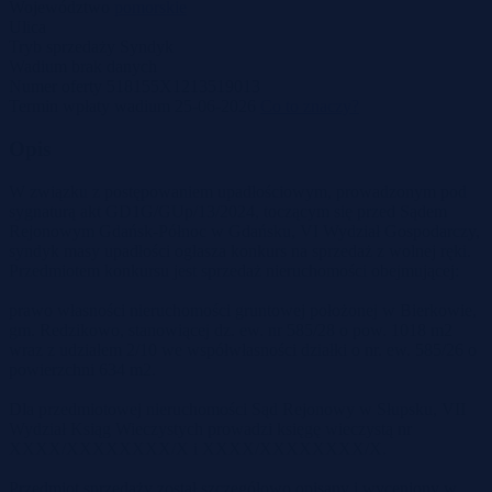
Województwo
pomorskie
Ulica
Tryb sprzedaży
Syndyk
Wadium
brak danych
Numer oferty
518155X1213519013
Termin wpłaty wadium
25-06-2026
Co to znaczy?
Opis
W związku z postępowaniem upadłościowym, prowadzonym pod
sygnaturą akt GD1G/GUp/13/2024, toczącym się przed Sądem
Rejonowym Gdańsk-Północ w Gdańsku, VI Wydział Gospodarczy,
syndyk masy upadłości ogłasza konkurs na sprzedaż z wolnej ręki.
Przedmiotem konkursu jest sprzedaż nieruchomości obejmującej:
prawo własności nieruchomości gruntowej położonej w Bierkowie,
gm. Redzikowo, stanowiącej dz. ew. nr 585/28 o pow. 1018 m2
wraz z udziałem 2/10 we współwłasności działki o nr. ew. 585/26 o
powierzchni 634 m2.
Dla przedmiotowej nieruchomości Sąd Rejonowy w Słupsku, VII
Wydział Ksiąg Wieczystych prowadzi księgę wieczystą nr
XXXX/XXXXXXXX/X i XXXX/XXXXXXXX/X.
Przedmiot sprzedaży został szczegółowo opisany i wyceniony w