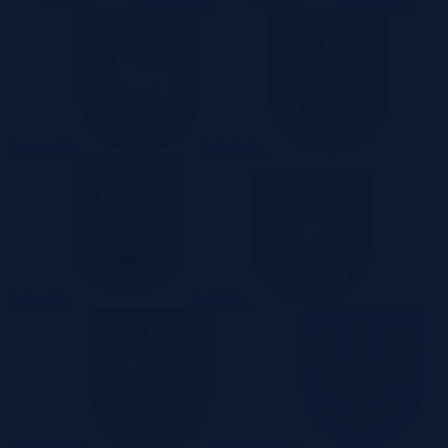
Dolnośląskie
Kujawsko-
Pomorskie
Lubelskie
Lubuskie
Łódzkie
Małopolskie
Mazowieckie