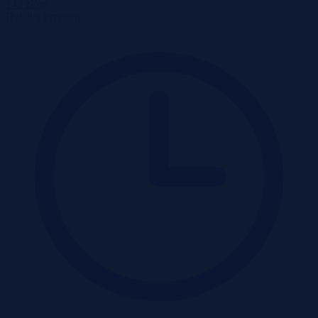
2
143 zł/m
Działka
Przetarg