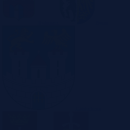
Bydgoszcz
Bytom
Częstochowa