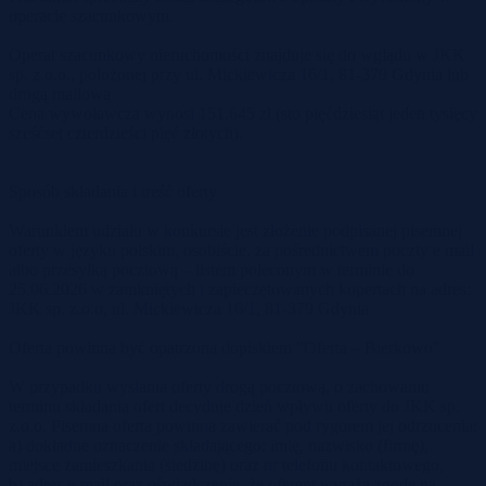
operacie szacunkowym.
Operat szacunkowy nieruchomości znajduje się do wglądu w JKK
sp. z.o.o., położonej przy ul. Mickiewicza 16/1, 81-379 Gdynia lub
drogą mailową
Cena wywoławcza wynosi 151.645 zł (sto pięćdziesiąt jeden tysięcy
sześćset czterdzieści pięć złotych).
Sposób składania i treść oferty
Warunkiem udziału w konkursie jest złożenie podpisanej pisemnej
oferty w języku polskim, osobiście, za pośrednictwem poczty e mail
albo przesyłką pocztową – listem poleconym w terminie do
25.06.2026 w zamkniętych i zapieczętowanych kopertach na adres:
JKK sp. z.o.o, ul. Mickiewicza 16/1, 81-379 Gdynia.
Oferta powinna być opatrzona dopiskiem "Oferta – Bierkowo".
W przypadku wysłania oferty drogą pocztową, o zachowaniu
terminu składania ofert decyduje dzień wpływu oferty do JKK sp.
z.o.o. Pisemna oferta powinna zawierać pod rygorem jej odrzucenia:
a) dokładne oznaczenie składającego: imię, nazwisko (firmę),
miejsce zamieszkania (siedzibę) oraz nr telefonu kontaktowego,
b) adres e-mail oraz oświadczenie, że oferent wyraża zgodę na