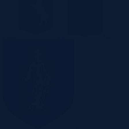
Kraków
Lublin
Łódź
Olsztyn