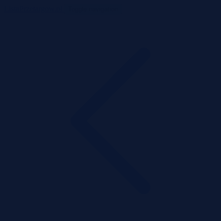
ListaPrzetargow.pl
Toggle navigation