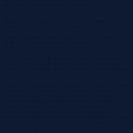
gmin Nowa Sól – Miasto oraz osób fizycznych
działka nr 17/15 działka nr 17/7 działka nr 882/1 działka nr 17/3
działka nr 17/19 obręb 43 miasta Zielona Gór
Przetarg odbędzie się w dniu 21 lipca 2026 roku o godzinie 10 00 w
pokoju nr 2 Wydziału Gospodarki Nieruchomościami Urzędu
Miejskiego w Nowej Soli przy ulicy Parafialnej 2.
Wadium w pieniądzu należy wnieść do dnia 15 lipca 2026 roku na
konto nr 71 1020 5402 0000 0802 0365 8879 Gminy Nowa Sól –
Miasto, PKO Bank Polski SA Dane dotyczące wydania wadium są
danymi wydanymi przez gminy.
W innych przypadkach należy uwzględnić, że dotyczy ona wadium
na własność powszechną przy ul. Mrągowskiej w Zielonej Górze, a
także ograniczone w przypadku osób fizycznych – imię i nazwisko
osoby lub osób noszących wadium (małżonków, być innymi
osobami, które planują nabycie nieruchomości), aw przypadku osób
prawnych – stosowania i stosowania .Osoby, które mają
zastosowanie, mogą zostać wprowadzone na przetarg, który może
zostać wprowadzony lub zatwierdzony przez pełnomocnictwa.