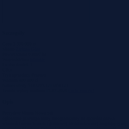
Szczegóły
Cena
3 300 000 zł
Miasto
Zielona Góra
Powierzchnia
0.8097 ha
Województwo
lubuskie
Liczba działek
1
Ulica
Tryb sprzedaży
Przetarg
Wadium
400 000 zł
Numer oferty
518129X1213458121
Termin wpłaty wadium
15-07-2026
Co to znaczy?
Opis
Prezydent Miasta Nowa Sól
ogłoszenie przetargu ustny nieograniczony na sprzedaż prawa
własności nieruchomości gruntowej niezabudowanej znajdującej się
w obrębie 43 miasta Zielona Góra, stanowiącej współwłasność