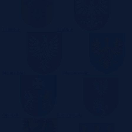
Lubuskie
Łódzkie
Małopolskie
Mazowieckie
Opolskie
Podkarpackie