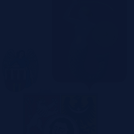
Toruń