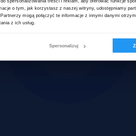
do spersonalizowania treści i reklam, aby oferować funkcje sp
ormacje o tym, jak korzystasz z naszej witryny, udostępniamy p
Partnerzy mogą połączyć te informacje z innymi danymi otrzym
nia z ich usług.
Spersonalizuj
Z