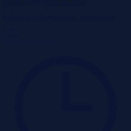
Kalwaria Zebrzydowska, małopolskie
42 000 zł
2
118 zł/m
Działka
Licytacja komornicza