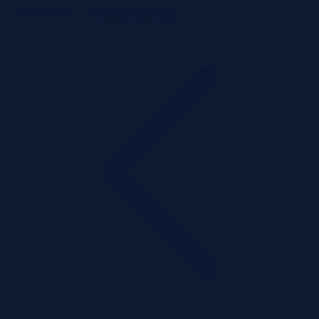
ListaPrzetargow.pl
Toggle navigation