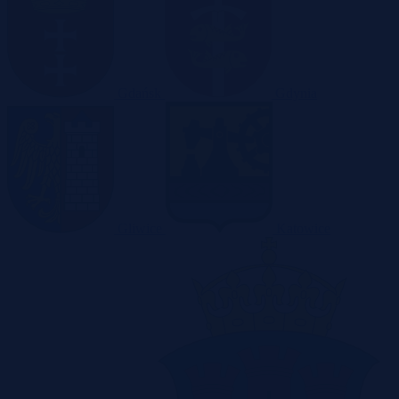
Gdańsk
Gdynia
Gliwice
Katowice