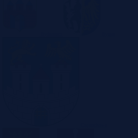
Bydgoszcz
Bytom
Częstochowa