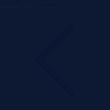
ListaPrzetargow.pl
Toggle navigation