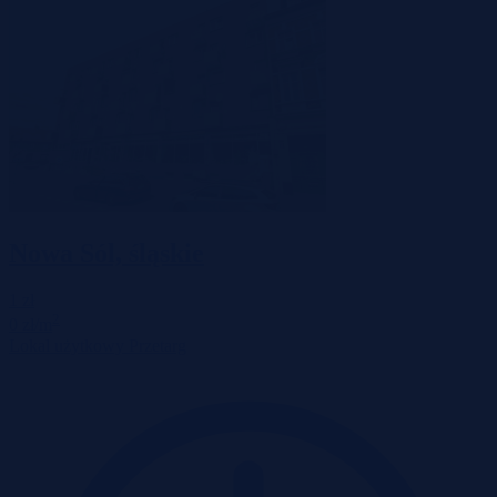
Nowa Sól, śląskie
1 zł
2
0 zł/m
Lokal użytkowy
Przetarg