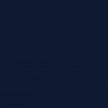
Powierzchnia
1,00 m
Województwo
śląskie
Ulica
Tryb sprzedaży
Licytacja komornicza
Wadium
23 269 zł
Numer oferty
518053X1213280129
Termin wpłaty wadium
24-06-2026
Co to znaczy?
Opis
udział 3/8
śląskie
34-341 Sopotnia Wielka
Opis sprzedawanej nieruchomości
nieruchomość gruntowa zabudowana budynkiem mieszkalnym z
częścią usługową w stanie do wykończenia, położona w Sopotni
Wielkiej o nadanym numerze adresowym 26a,w gminie Jeleśnia,
obj. KW XXXX/XXXXXXXX/X. Nieruchomość gruntowa składa
się z jednej działki ewidencyjnej: - 4059 o powierzchni 0.5900ha
Podobne oferty
Zobacz więcej