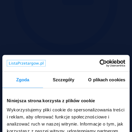
Wadium 21-09-2026
Zgoda
Szczegóły
O plikach cookies
Rodzaje nieruchomości
Niniejsza strona korzysta z plików cookie
Wykorzystujemy pliki cookie do spersonalizowania treści
i reklam, aby oferować funkcje społecznościowe i
analizować ruch w naszej witrynie. Informacje o tym, jak
korzystasz z naszej witryny, udostępniamy partnerom