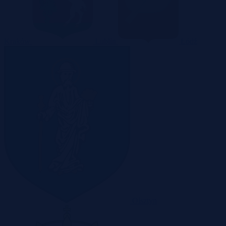
Kraków
Lublin
Łódź
Olsztyn