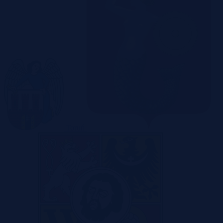
Toruń