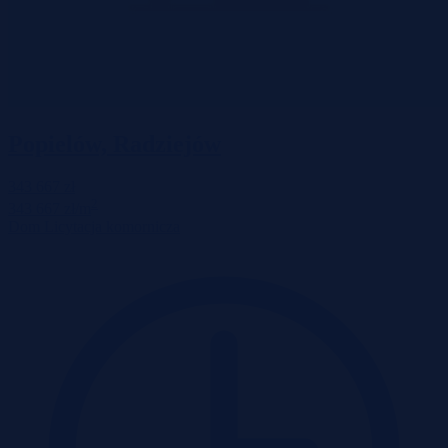
Popielów, Radziejów
343 667 zł
2
343 667 zł/m
Dom
Licytacja komornicza