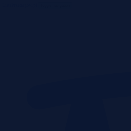
ListaPrzetargow.pl
Toggle navigation