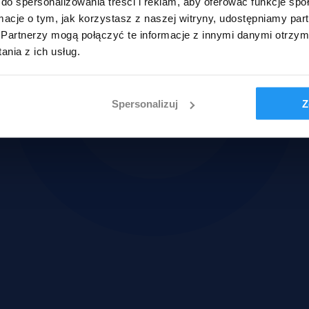
do spersonalizowania treści i reklam, aby oferować funkcje sp
ormacje o tym, jak korzystasz z naszej witryny, udostępniamy p
Partnerzy mogą połączyć te informacje z innymi danymi otrzym
nia z ich usług.
Spersonalizuj
Z