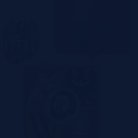
Toruń