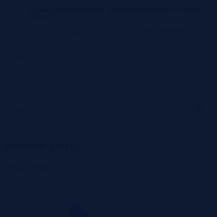
Średnie ceny za m2 mieszkań - Warszawa, Śródmieście, w zakresie
25-50m2
21K
20K
19K
18K
17K
16K
2025-07
2025-09
2025-11
2026-01
2026-03
2026-05
2025-08
2025-10
2025-12
2026-02
2026-04
2026-06
Podobne oferty
Zobacz więcej