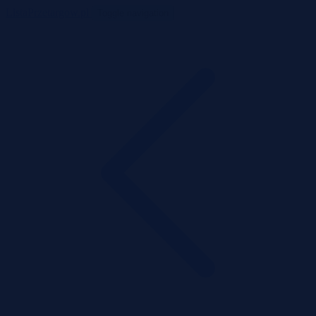
ListaPrzetargow.pl
Toggle navigation