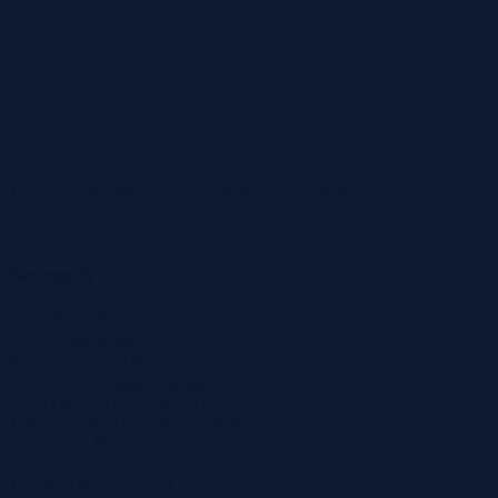
-21%
To różnica pomiędzy ceną wywoławczą za m² tego mieszkania a
średnimi cenami ofertowymi mieszkań z tego miasta/dzielnicy z
ostatnich 2 miesięcy
(średnia wszystkich metraży)
Szczegóły
Cena
463 979 zł
Miasto
Warszawa
2
Powierzchnia
28,88 m
Województwo
mazowieckie
Ulica
Daniłowiczowskiej 11
Tryb sprzedaży
Licytacja komornicza
Wadium
61 864 zł
Numer oferty
518008X1213174739
Termin wpłaty wadium
22-06-2026
Co to znaczy?