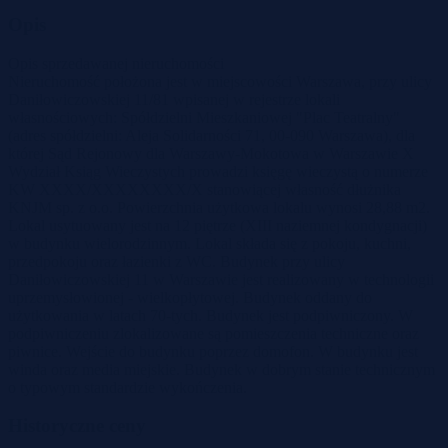
Opis
Opis sprzedawanej nieruchomości
Nieruchomość położona jest w miejscowości Warszawa, przy ulicy
Daniłowiczowskiej 11/81 wpisanej w rejestrze lokali
własnościowych: Spółdzielni Mieszkaniowej "Plac Teatralny"
(adres spółdzielni: Aleja Solidarności 71, 00-090 Warszawa), dla
której Sąd Rejonowy dla Warszawy-Mokotowa w Warszawie X
Wydział Ksiąg Wieczystych prowadzi księgę wieczystą o numerze
KW XXXX/XXXXXXXX/X stanowiącej własność dłużnika
KNJM sp. z o.o. Powierzchnia użytkowa lokalu wynosi 28,88 m2.
Lokal usytuowany jest na 12 piętrze (XIII naziemnej kondygnacji)
w budynku wielorodzinnym. Lokal składa się z pokoju, kuchni,
przedpokoju oraz łazienki z WC. Budynek przy ulicy
Daniłowiczowskiej 11 w Warszawie jest realizowany w technologii
uprzemysłowionej - wielkopłytowej. Budynek oddany do
użytkowania w latach 70-tych. Budynek jest podpiwniczony. W
podpiwniczeniu zlokalizowane są pomieszczenia techniczne oraz
piwnice. Wejście do budynku poprzez domofon. W budynku jest
winda oraz media miejskie. Budynek w dobrym stanie technicznym
o typowym standardzie wykończenia.
Historyczne ceny