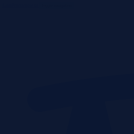
ListaPrzetargow.pl
Toggle navigation