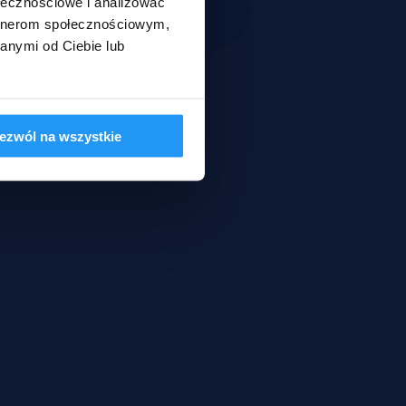
ołecznościowe i analizować
artnerom społecznościowym,
anymi od Ciebie lub
ezwól na wszystkie