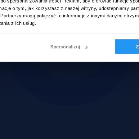
do spersonalizowania treści i reklam, aby oferować funkcje sp
ormacje o tym, jak korzystasz z naszej witryny, udostępniamy p
Partnerzy mogą połączyć te informacje z innymi danymi otrzym
nia z ich usług.
Spersonalizuj
Z