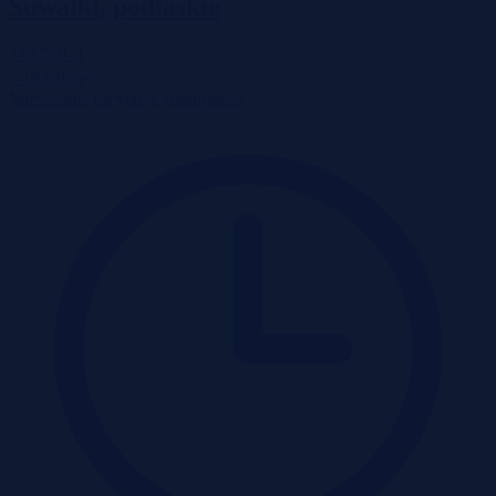
Suwałki, podlaskie
249 750 zł
2
5 192 zł/m
Mieszkanie
Licytacja komornicza