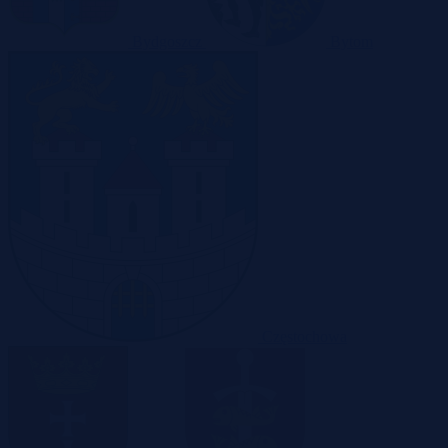
Bydgoszcz
Bytom
Częstochowa