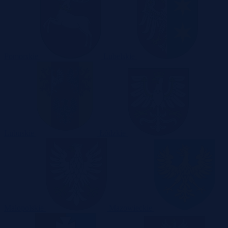
Pomorskie
Lubelskie
Lubuskie
Łódzkie
Małopolskie
Mazowieckie