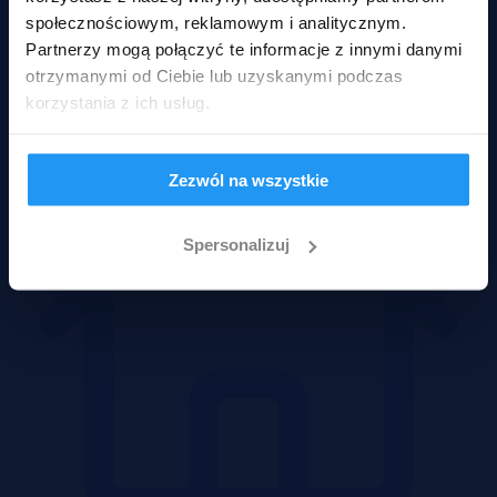
społecznościowym, reklamowym i analitycznym.
Partnerzy mogą połączyć te informacje z innymi danymi
Mieszkania
otrzymanymi od Ciebie lub uzyskanymi podczas
korzystania z ich usług.
Zezwól na wszystkie
Spersonalizuj