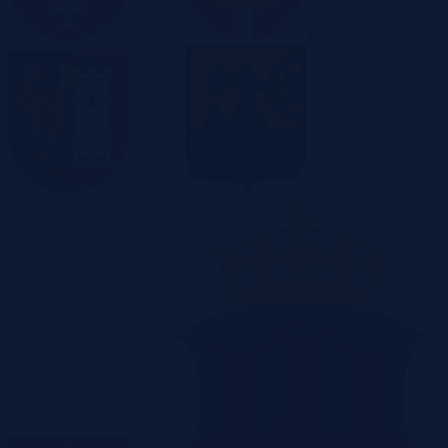
Gdańsk
Gdynia
Gliwice
Katowice