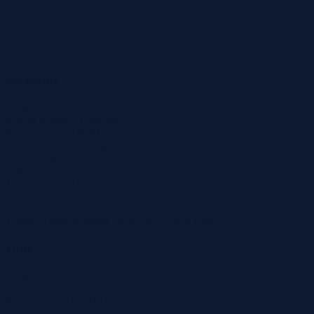
Szczegóły
Cena
95 800 zł
Miasto
Koplany Folwark
Powierzchnia
0.3049 ha
Województwo
podlaskie
Liczba działek
1
Ulica
Tryb sprzedaży
Przetarg
Wadium
82 000 zł
Numer oferty
517982X1213113847
Termin wpłaty wadium
18-06-2026
Co to znaczy?
Opis
Cena wywoławcza: 95 800,00 zł
Powierzchnia: 0,3049 ha