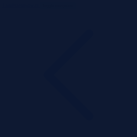
ListaPrzetargow.pl
Toggle navigation