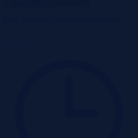
Solec Kujawski, kujawsko-pomorskie
123 600 zł
2
111 zł/m
Działka
Przetarg