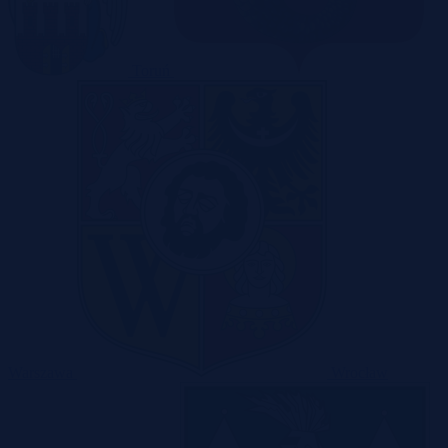
Toruń
Warszawa
Wrocław