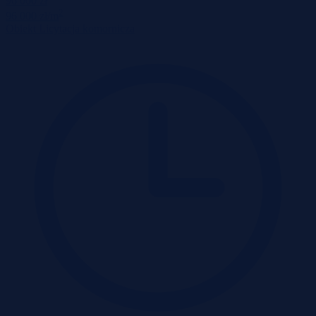
96 000 zł
2
96 000 zł/m
Obiekt
Licytacja komornicza