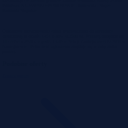
Lokalizacja (w zakresie gruntów Zasobu Własności Rolnej Skarbu
Państwa): KUJAWSKO-POMORSKIE , lipnowski , Skępe ,
Rumunki Skępskie
Ogłoszenie nieruchomości rolnej przeznaczonej do sprzedaży
oznaczonej nr działki 1451 o pow. 0,3500 ha. Przetarg odbędzie się
18 czerwca 2026 r. o godz. 13.40 w Sekcji Zamiejscowej KOWR w
Nasiegniewie . Pełna treść ogłoszenia znajduje się w załączniku
poniżej.
Podobne oferty
Zobacz więcej