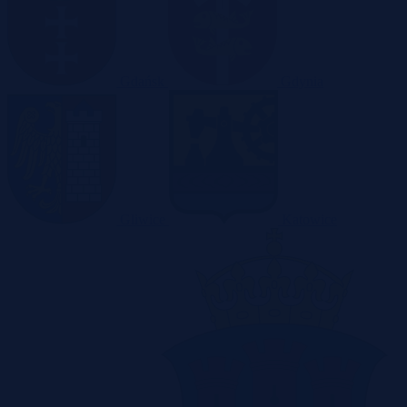
Gdańsk
Gdynia
Gliwice
Katowice