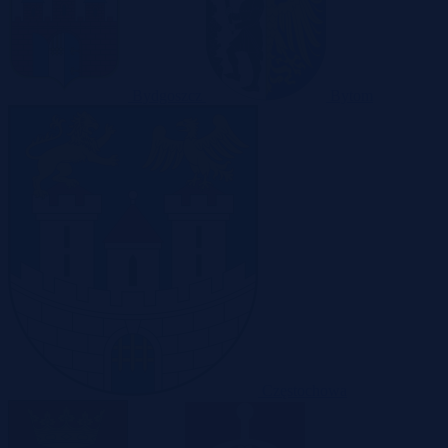
Bydgoszcz
Bytom
Częstochowa